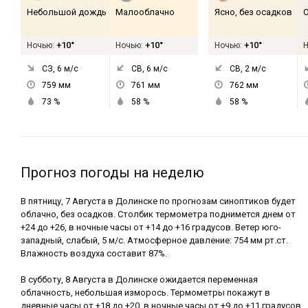
Небольшой дождь
Малооблачно
Ясно, без осадков
+10°
+10°
+10°
Ночью:
Ночью:
Ночью:
СЗ, 6
м/с
СВ, 6
м/с
СВ, 2
м/с
759
мм
761
мм
762
мм
73
%
58
%
58
%
Прогноз погоды на неделю
В пятницу, 7 Августа в Долинске по прогнозам синоптиков будет
облачно, без осадков. Столбик термометра поднимется днем от
+24 до +26, в ночные часы от +14 до +16 градусов. Ветер юго-
западный, слабый, 5 м/с. Атмосферное давление: 754 мм рт.ст.
Влажность воздуха составит 87%.
В субботу, 8 Августа в Долинске ожидается переменная
облачность, небольшая изморось. Термометры покажут в
дневные часы от +18 до +20, в ночные часы от +9 до +11 градусов.