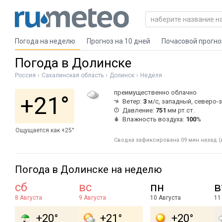
Погода на неделю
Прогноз на 10 дней
Почасовой прогно
Погода в Долинске
Россия
Сахалинская область
Долинск
Неделя
преимущественно облачно
+21°
Ветер:
3
м/с, западный, северо-
Давление:
751
мм рт.ст.
Влажность воздуха:
100
%
Ощущается как +25°
Сводка зафиксирована 09 мин назад (в
Погода в Долинске на неделю
сб
вс
пн
в
8 Августа
9 Августа
10 Августа
11
+20°
+21°
+20°