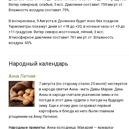
Ветер северный, слабый, 5 м/с. Давление составит 759 мм рт.ст.
Влажность воздуха составит 75%.
В воскресенье, 9 Августа в Долинске будет ясно без осадков.
Термометры покажут днем от +18 до +20, в ночные часы от +9 до
+11 градусов. Ветер северо-восточный, лёгкий, 3 м/с.
Атмосферное давление составит 761 мм рт.ст. Влажность
воздуха: 63%.
Народный календарь
Анна Летняя
7 августа (по старому стилю 25 июля) чествуется
в народе святая Анна - мать Девы Марии. День
Анны в народе считали указчиком зимы и по
погоде в этот день судили о погоде на будущую
зиму. Еще к этому дню созревал первый
картофель и блюда из него были главным
угощением на Анну Летнюю.
Народные приметы:
Анна-холодница. Макарий — ярмарка-