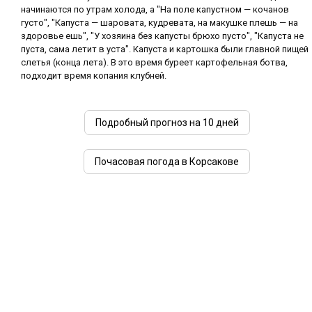
начинаются по утрам холода, а "На поле капустном — кочанов
густо", "Капуста — шаровата, кудревата, на макушке плешь — на
здоровье ешь", "У хозяина без капусты брюхо пусто", "Капуста не
пуста, сама летит в уста". Капуста и картошка были главной пищей
слетья (конца лета). В это время буреет картофельная ботва,
подходит время копания клубней.
Подробный прогноз на 10 дней
Почасовая погода в Корсакове