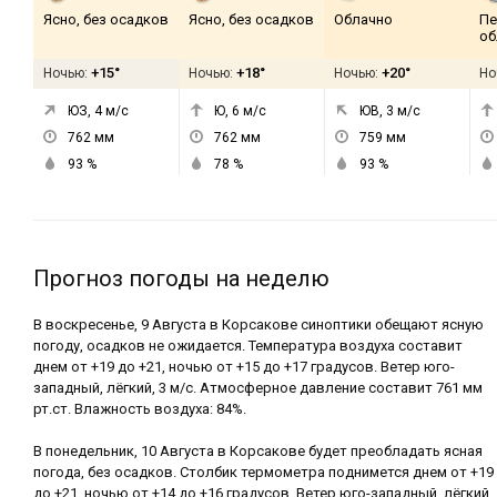
Ясно, без осадков
Ясно, без осадков
Облачно
Пе
об
+15°
+18°
+20°
Ночью:
Ночью:
Ночью:
Но
ЮЗ, 4
м/с
Ю, 6
м/с
ЮВ, 3
м/с
762
мм
762
мм
759
мм
93
%
78
%
93
%
Прогноз погоды на неделю
В воскресенье, 9 Августа в Корсакове синоптики обещают ясную
погоду, осадков не ожидается. Температура воздуха составит
днем от +19 до +21, ночью от +15 до +17 градусов. Ветер юго-
западный, лёгкий, 3 м/с. Атмосферное давление составит 761 мм
рт.ст. Влажность воздуха: 84%.
В понедельник, 10 Августа в Корсакове будет преобладать ясная
погода, без осадков. Столбик термометра поднимется днем от +19
до +21, ночью от +14 до +16 градусов. Ветер юго-западный, лёгкий,