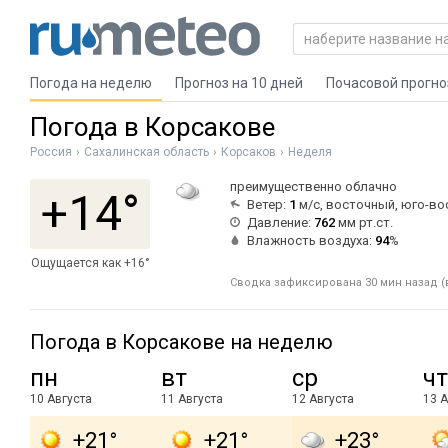
Погода на неделю
Прогноз на 10 дней
Почасовой прогно
Погода в Корсакове
Россия
Сахалинская область
Корсаков
Неделя
преимущественно облачно
+14°
Ветер:
1
м/с, восточный, юго-в
Давление:
762
мм рт.ст.
Влажность воздуха:
94
%
Ощущается как +16°
Сводка зафиксирована 30 мин назад (в
Погода в Корсакове на неделю
пн
вт
ср
чт
10 Августа
11 Августа
12 Августа
13 А
+21°
+21°
+23°