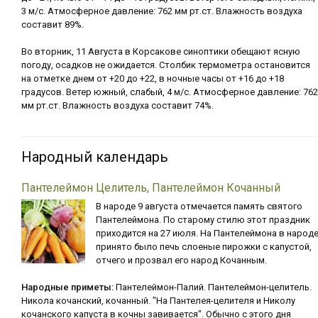
3 м/с. Атмосферное давление: 762 мм рт.ст. Влажность воздуха
составит 89%.
Во вторник, 11 Августа в Корсакове синоптики обещают ясную
погоду, осадков не ожидается. Столбик термометра остановится
на отметке днем от +20 до +22, в ночные часы от +16 до +18
градусов. Ветер южный, слабый, 4 м/с. Атмосферное давление: 762
мм рт.ст. Влажность воздуха составит 74%.
Народный календарь
Пантелеймон Целитель, Пантелеймон Кочанный
В народе 9 августа отмечается память святого
Пантелеймона. По старому стилю этот праздник
приходится на 27 июля. На Пантелеймона в народ
принято было печь слоеные пирожки с капустой,
отчего и прозвал его народ Кочанным.
Народные приметы:
Пантелеймон-Палий. Пантелеймон-целитель.
Никола кочанский, кочанный. "На Пантелея-целителя и Николу
кочанского капуста в кочны завивается". Обычно с этого дня