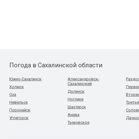
Погода в Сахалинской области
Южно-Сахалинск
Александровск-
Раздо
Сахалинский
Холмск
Перва
Долинск
Оха
Втора
Ноглики
Невельск
Третья
Шахтерск
Поронайск
Солов
Анива
Углегорск
Дачно
Тымовское