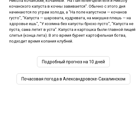
Никола кочанский, кочанный. "На Пантелея-целителя и Николу
кочанского капуста в кочны завивается". Обычно с этого дня
начинаются по утрам холода, а "На поле капустном — кочанов
густо", "Капуста — шаровата, кудревата, на макушке плешь — на
здоровье ешь", "У хозяина без капусты брюхо пусто", "Капуста не
пуста, сама летит в уста". Капуста и картошка были главной пищей
слетья (конца лета). В это время буреет картофельная ботва,
подходит время копания клубней.
Подробный прогноз на 10 дней
Почасовая погода в Александровске-Сахалинском