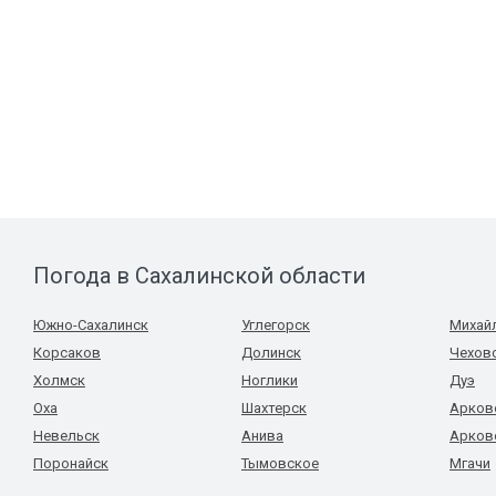
Погода в Сахалинской области
Южно-Сахалинск
Углегорск
Михай
Корсаков
Долинск
Чехов
Холмск
Ноглики
Дуэ
Оха
Шахтерск
Арков
Невельск
Анива
Арков
Поронайск
Тымовское
Мгачи