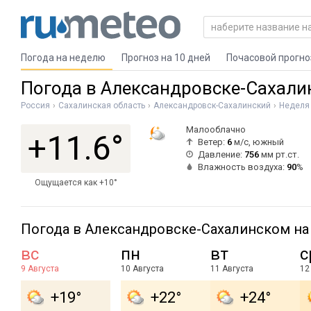
Погода на неделю
Прогноз на 10 дней
Почасовой прогно
Погода в Александровске-Сахал
Россия
Сахалинская область
Александровск-Сахалинский
Неделя
Малооблачно
+11.6°
Ветер:
6
м/с, южный
Давление:
756
мм рт.ст.
Влажность воздуха:
90
%
Ощущается как +10°
Погода в Александровске-Сахалинском н
вс
пн
вт
с
9 Августа
10 Августа
11 Августа
12
+19°
+22°
+24°