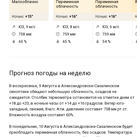
Малооблачно
Переменная
Переменная
Я
облачность
облачность
+15°
+16°
+16°
Ночью:
Ночью:
Ночью:
ЮЗ, 9
м/с
ЮЗ, 8
м/с
ЮЗ, 6
м/с
758
мм
759
мм
759
мм
60
%
65
%
54
%
Прогноз погоды на неделю
В воскресенье, 9 Августа в Александровске-Сахалинском
синоптики обещают небольшую облачность, осадков не
ожидается. Столбик термометра остановится на отметке днем от
+18 до +20, в ночные часы от +14 до +16 градусов. Ветер юго-
западный, свежий, 8 м/с. Атм. давление составит 758 мм рт.ст.
Влажность воздуха составит 60%.
В понедельник, 10 Августа в Александровске-Сахалинском будет
преобладать переменная облачность, без осадков. Температура