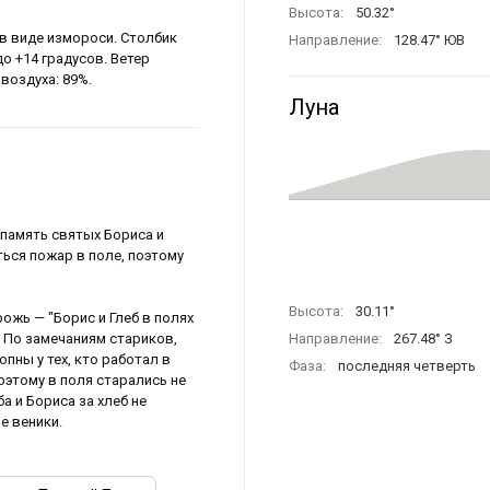
Высота:
50.32°
 в виде измороси. Столбик
Направление:
128.47° ЮВ
о +14 градусов. Ветер
воздуха: 89%.
Луна
 память святых Бориса и
иться пожар в поле, поэтому
Высота:
30.11°
ожь — "Борис и Глеб в полях
. По замечаниям стариков,
Направление:
267.48° З
пны у тех, кто работал в
Фаза:
последняя четверть
поэтому в поля старались не
а и Бориса за хлеб не
е веники.