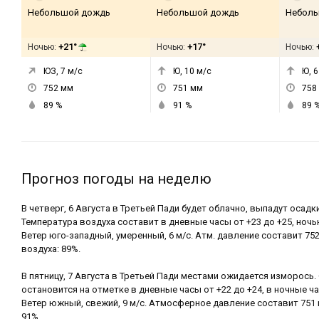
Небольшой дождь
Небольшой дождь
Неболь
+21°
+17°
Ночью:
Ночью:
Ночью:
ЮЗ, 7
м/с
Ю, 10
м/с
Ю, 6
752
мм
751
мм
758
89
%
91
%
89
Прогноз погоды на неделю
В четверг, 6 Августа в Третьей Пади будет облачно, выпадут осадк
Температура воздуха составит в дневные часы от +23 до +25, ночью
Ветер юго-западный, умеренный, 6 м/с. Атм. давление составит 75
воздуха: 89%.
В пятницу, 7 Августа в Третьей Пади местами ожидается изморось
остановится на отметке в дневные часы от +22 до +24, в ночные ча
Ветер южный, свежий, 9 м/с. Атмосферное давление составит 751 
91%.