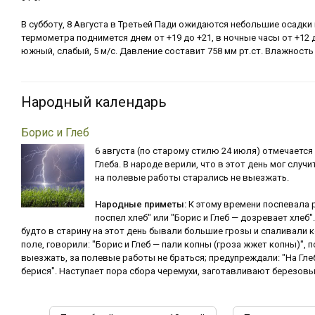
В субботу, 8 Августа в Третьей Пади ожидаются небольшие осадки
термометра поднимется днем от +19 до +21, в ночные часы от +12 д
южный, слабый, 5 м/с. Давление составит 758 мм рт.ст. Влажность 
Народный календарь
Борис и Глеб
6 августа (по старому стилю 24 июля) отмечается
Глеба. В народе верили, что в этот день мог случ
на полевые работы старались не выезжать.
Народные приметы:
К этому времени поспевала р
поспел хлеб" или "Борис и Глеб — дозревает хлеб"
будто в старину на этот день бывали большие грозы и спаливали ко
поле, говорили: "Борис и Глеб — пали копны (гроза жжет копны)", 
выезжать, за полевые работы не браться; предупреждали: "На Глеб
берися". Наступает пора сбора черемухи, заготавливают березовы