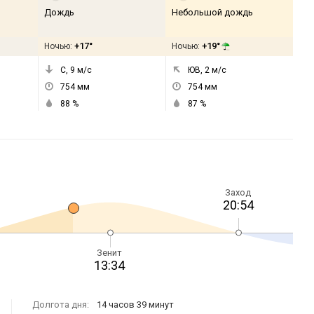
Дождь
Небольшой дождь
+17°
+19°
Ночью:
Ночью:
С, 9
м/с
ЮВ, 2
м/с
754
мм
754
мм
88
%
87
%
Заход
20:54
Зенит
13:34
Долгота дня:
14 часов 39 минут