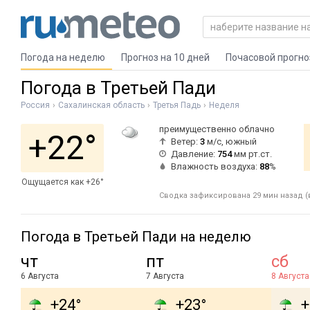
Погода на неделю
Прогноз на 10 дней
Почасовой прогно
Погода в Третьей Пади
Россия
Сахалинская область
Третья Падь
Неделя
преимущественно облачно
+22°
Ветер:
3
м/с, южный
Давление:
754
мм рт.ст.
Влажность воздуха:
88
%
Ощущается как +26°
Сводка зафиксирована 29 мин назад (в
Погода в Третьей Пади на неделю
чт
пт
сб
6 Августа
7 Августа
8 Августа
+24°
+23°
+