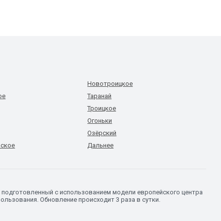
Новотроицкое
ое
Таранай
Троицкое
Огоньки
Озёрский
ское
Дальнее
ю, подготовленный с использованием модели европейского центра
ользования. Обновление происходит 3 раза в сутки.