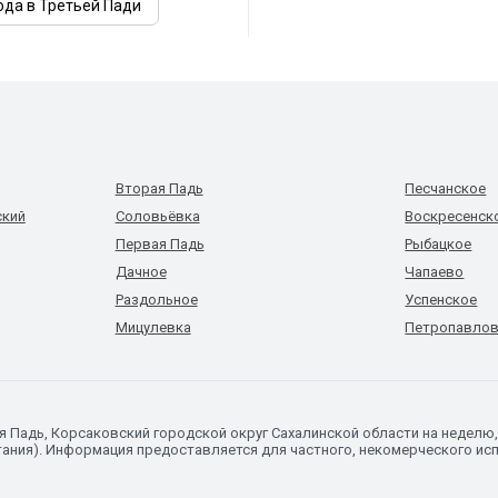
ода в Третьей Пади
Вторая Падь
Песчанское
ский
Соловьёвка
Воскресенск
Первая Падь
Рыбацкое
Дачное
Чапаево
Раздольное
Успенское
Мицулевка
Петропавлов
ья Падь, Корсаковский городской округ Сахалинской области на недел
ания). Информация предоставляется для частного, некомерческого исп