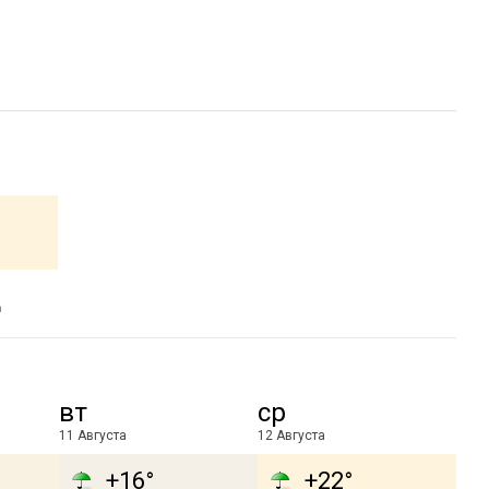
а
вт
ср
11 Августа
12 Августа
+16°
+22°