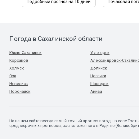
Подробный прогноз на 10 дней
Почасовая пог
Погода в Сахалинской области
Южно-Сахалинск
Углегорск
Корсаков
Александровск-Сахалин
Холмск
Долинск
Оха
Ноглики
Невельск
Шахтерск
Поронайск
Анива
На нашем сайте всегда самый точный прогноз погоды в селе Трет
среднесрочных прогнозов, расположенного в Рединге (Великобрит