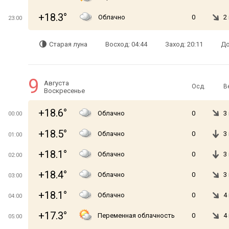
+18.3°
Облачно
0
2
23:00
Старая луна
Восход: 04:44
Заход: 20:11
До
9
Августа
Осд.
В
Воскресенье
+18.6°
Облачно
0
3
00:00
+18.5°
Облачно
0
3
01:00
+18.1°
Облачно
0
3
02:00
+18.4°
Облачно
0
3
03:00
+18.1°
Облачно
0
4
04:00
+17.3°
Переменная облачность
0
4
05:00