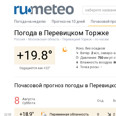
Погода на неделю
Прогноз на 10 дней
Почасовой пр
Погода в Перевицком Торжке
Россия
Московская область
Перевицкий Торжок
по часам
Ясно, без осадков
+19.8°
Ветер:
2
м/с, северо-
Давление:
750
мм рт.с
Влажность воздуха:
6
Точка росы: −
Ощущается как +22°
Почасовой прогноз погоды в Перевицк
8
Августа
Осд.
В
Суббота
+18.9°
Переменная облачность
0
2
22:00