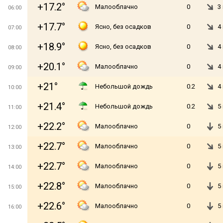
+17.2°
Малооблачно
0
3
06:00
+17.7°
Ясно, без осадков
0
4
07:00
+18.9°
Ясно, без осадков
0
4
08:00
+20.1°
Малооблачно
0
4
09:00
+21°
Небольшой дождь
0.2
4
10:00
+21.4°
Небольшой дождь
0.2
5
11:00
+22.2°
Малооблачно
0
5
12:00
+22.7°
Малооблачно
0
5
13:00
+22.7°
Малооблачно
0
5
14:00
+22.8°
Малооблачно
0
5
15:00
+22.6°
Малооблачно
0
5
16:00