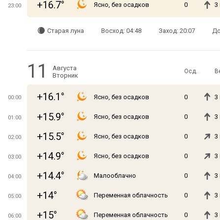
+16.7°
Ясно, без осадков
0
3
23:00
Старая луна
Восход: 04:48
Заход: 20:07
До
11
Августа
Осд.
В
Вторник
+16.1°
Ясно, без осадков
0
3
00:00
+15.9°
Ясно, без осадков
0
3
01:00
+15.5°
Ясно, без осадков
0
3
02:00
+14.9°
Ясно, без осадков
0
3
03:00
+14.4°
Малооблачно
0
3
04:00
+14°
Переменная облачность
0
3
05:00
+15°
Переменная облачность
0
3
06:00