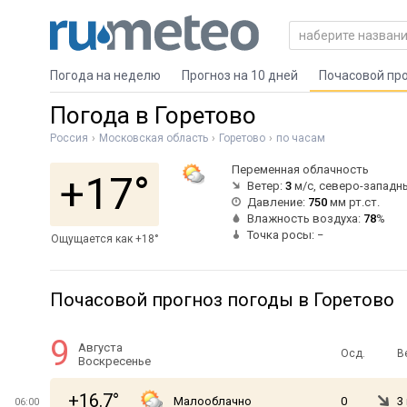
Погода на неделю
Прогноз на 10 дней
Почасовой пр
Погода в Горетово
Россия
Московская область
Горетово
по часам
Переменная облачность
+17°
Ветер:
3
м/с, северо-западн
Давление:
750
мм рт.ст.
Влажность воздуха:
78
%
Точка росы: −
Ощущается как +18°
Почасовой прогноз погоды в Горетово
9
Августа
Осд.
В
Воскресенье
+16.7°
Малооблачно
0
3
06:00