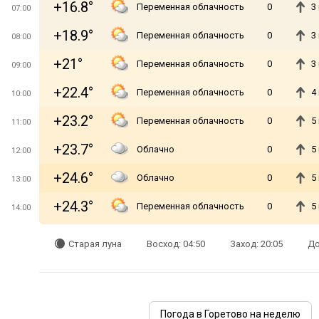
+16.8°
Переменная облачность
0
3
07:00
+18.9°
Переменная облачность
0
3
08:00
+21°
Переменная облачность
0
3
09:00
+22.4°
Переменная облачность
0
4
10:00
+23.2°
Переменная облачность
0
5
11:00
+23.7°
Облачно
0
5
12:00
+24.6°
Облачно
0
5
13:00
+24.3°
Переменная облачность
0
5
14:00
Старая луна
Восход: 04:50
Заход: 20:05
До
Погода в Горетово на неделю