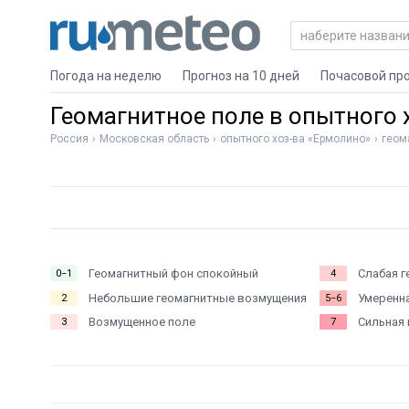
Погода на неделю
Прогноз на 10 дней
Почасовой пр
Геомагнитное поле в опытного 
Россия
Московская область
опытного хоз-ва «Ермолино»
геом
Геомагнитный фон спокойный
Слабая г
0−1
4
Небольшие геомагнитные возмущения
Умеренна
2
5−6
Возмущенное поле
Сильная 
3
7