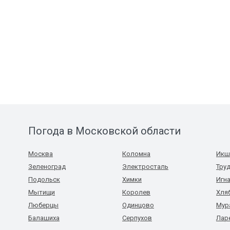
Погода в Московской области
Москва
Коломна
Икш
Зеленоград
Электросталь
Тру
Подольск
Химки
Игн
Мытищи
Королев
Хля
Люберцы
Одинцово
Мур
Балашиха
Серпухов
Лар