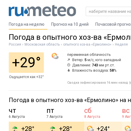
Погода на неделю
Прогноз на 10 дней
Почасовой прогно
Погода в опытного хоз-ва «Ермо
Россия
Московская область
опытного хоз-ва «Ермолино»
Неделя
переменная облачность
+29°
Ветер:
5
м/с, юго-западный
Давление:
743
мм рт.ст.
Влажность воздуха:
58
%
Ощущается как +32°
Сводка зафиксирована 16 мин назад (в
Погода в опытного хоз-ва «Ермолино» на 
чт
пт
сб
вс
6 Августа
7 Августа
8 Августа
9 Авг
+28°
+28°
+24°