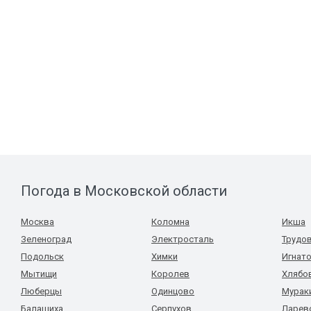
Погода в Московской области
Москва
Коломна
Икша
Зеленоград
Электросталь
Трудо
Подольск
Химки
Игнат
Мытищи
Королев
Хлябо
Люберцы
Одинцово
Мурак
Балашиха
Серпухов
Ларев