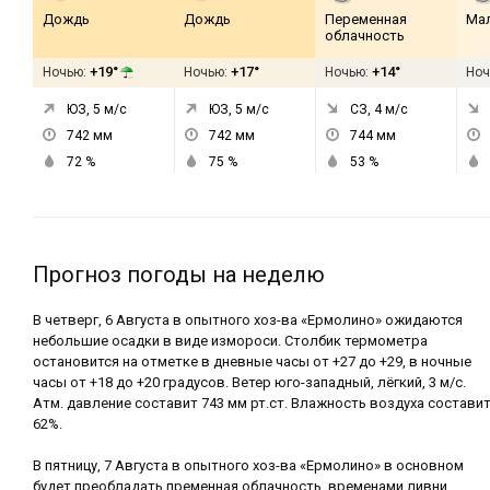
Дождь
Дождь
Переменная
Ма
облачность
+19°
+17°
+14°
Ночью:
Ночью:
Ночью:
Ноч
ЮЗ, 5
м/с
ЮЗ, 5
м/с
СЗ, 4
м/с
742
мм
742
мм
744
мм
72
%
75
%
53
%
Прогноз погоды на неделю
В четверг, 6 Августа в опытного хоз-ва «Ермолино» ожидаются
небольшие осадки в виде измороси. Столбик термометра
остановится на отметке в дневные часы от +27 до +29, в ночные
часы от +18 до +20 градусов. Ветер юго-западный, лёгкий, 3 м/с.
Атм. давление составит 743 мм рт.ст. Влажность воздуха состави
62%.
В пятницу, 7 Августа в опытного хоз-ва «Ермолино» в основном
будет преобладать пременная облачность, временами ливни.