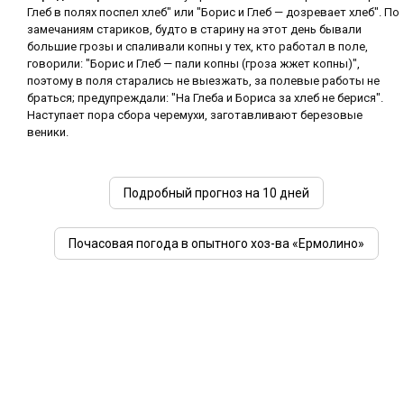
Глеб в полях поспел хлеб" или "Борис и Глеб — дозревает хлеб". По
замечаниям стариков, будто в старину на этот день бывали
большие грозы и спаливали копны у тех, кто работал в поле,
говорили: "Борис и Глеб — пали копны (гроза жжет копны)",
поэтому в поля старались не выезжать, за полевые работы не
браться; предупреждали: "На Глеба и Бориса за хлеб не берися".
Наступает пора сбора черемухи, заготавливают березовые
веники.
Подробный прогноз на 10 дней
Почасовая погода в опытного хоз-ва «Ермолино»