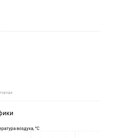
а
 города
фики
ратура воздуха, °C