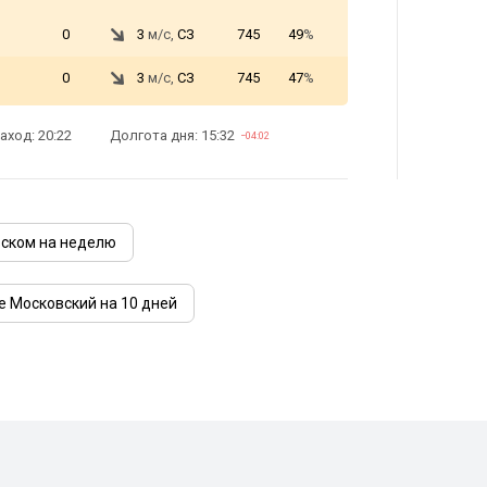
0
3
м/с,
СЗ
745
49
%
0
3
м/с,
СЗ
745
47
%
аход: 20:22
Долгота дня: 15:32
−04:02
вском на неделю
е Московский на 10 дней