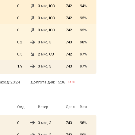
0
3
м/с,
ЮЗ
742
94
%
0
3
м/с,
ЮЗ
742
95
%
0
3
м/с,
ЮЗ
742
95
%
0.2
3
м/с,
З
743
98
%
0.5
2
м/с,
СЗ
742
97
%
1.9
3
м/с,
З
743
97
%
аход: 20:24
Долгота дня: 15:36
−04:00
Осд.
Ветер
Давл.
Влж.
0
3
м/с,
З
743
98
%
0
3
м/с,
З
743
99
%