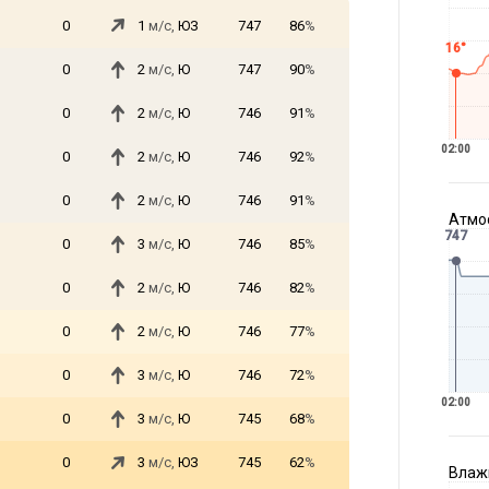
0
1
м/с,
ЮЗ
747
86
%
16°
0
2
м/с,
Ю
747
90
%
0
2
м/с,
Ю
746
91
%
02:00
0
2
м/с,
Ю
746
92
%
0
2
м/с,
Ю
746
91
%
Атмос
747
0
3
м/с,
Ю
746
85
%
0
2
м/с,
Ю
746
82
%
0
2
м/с,
Ю
746
77
%
0
3
м/с,
Ю
746
72
%
02:00
0
3
м/с,
Ю
745
68
%
0
3
м/с,
ЮЗ
745
62
%
Влажн