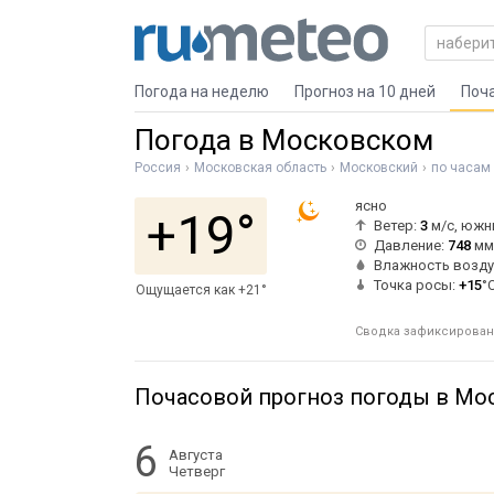
Погода на неделю
Прогноз на 10 дней
Поч
Погода в Московском
Россия
Московская область
Московский
по часам
ясно
+19°
Ветер:
3
м/с, южн
Давление:
748
мм 
Влажность возду
Точка росы:
+15
°
Ощущается как +21°
Сводка зафиксирована 
Почасовой прогноз погоды в Мо
6
Августа
Четверг