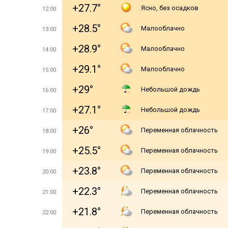
+27.7°
Ясно, без осадков
12:00
+28.5°
Малооблачно
13:00
+28.9°
Малооблачно
14:00
+29.1°
Малооблачно
15:00
+29°
Небольшой дождь
16:00
+27.1°
Небольшой дождь
17:00
+26°
Переменная облачность
18:00
+25.5°
Переменная облачность
19:00
+23.8°
Переменная облачность
20:00
+22.3°
Переменная облачность
21:00
+21.8°
Переменная облачность
22:00