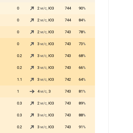
0
2
м/с,
ЮЗ
744
90
%
0
2
м/с,
ЮЗ
744
84
%
0
2
м/с,
ЮЗ
743
78
%
0
3
м/с,
ЮЗ
743
73
%
0.2
3
м/с,
ЮЗ
743
68
%
0.2
3
м/с,
ЮЗ
743
66
%
1.1
3
м/с,
ЮЗ
742
64
%
1
4
м/с,
З
743
81
%
0.3
2
м/с,
ЮЗ
743
89
%
0.3
3
м/с,
ЮЗ
743
88
%
0.2
3
м/с,
ЮЗ
743
91
%