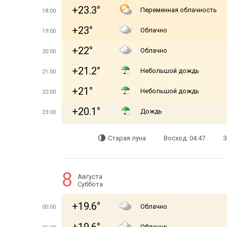
+23.3°
Переменная облачность
18:00
+23°
Облачно
19:00
+22°
Облачно
20:00
+21.2°
Небольшой дождь
21:00
+21°
Небольшой дождь
22:00
+20.1°
Дождь
23:00
Старая луна
Восход: 04:47
З
8
Августа
Суббота
+19.6°
Облачно
00:00
Облачно