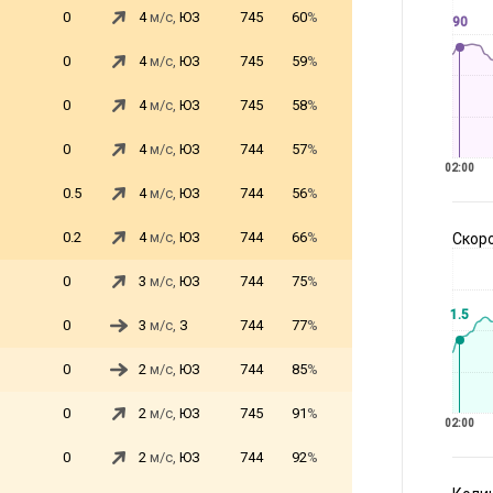
0
4
м/с,
ЮЗ
745
60
%
90
0
4
м/с,
ЮЗ
745
59
%
0
4
м/с,
ЮЗ
745
58
%
0
4
м/с,
ЮЗ
744
57
%
02:00
0.5
4
м/с,
ЮЗ
744
56
%
0.2
4
м/с,
ЮЗ
744
66
%
Скоро
0
3
м/с,
ЮЗ
744
75
%
1.5
0
3
м/с,
З
744
77
%
0
2
м/с,
ЮЗ
744
85
%
0
2
м/с,
ЮЗ
745
91
%
02:00
0
2
м/с,
ЮЗ
744
92
%