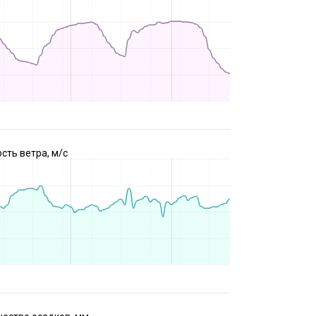
сть ветра, м/с