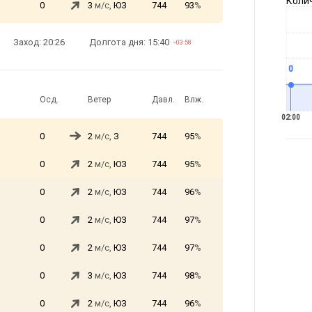
Коли
0
3
м/с,
ЮЗ
744
93
%
Заход: 20:26
Долгота дня: 15:40
−03:58
0
Осд.
Ветер
Давл.
Влж.
02:00
0
2
м/с,
З
744
95
%
0
2
м/с,
ЮЗ
744
95
%
0
2
м/с,
ЮЗ
744
96
%
0
2
м/с,
ЮЗ
744
97
%
0
2
м/с,
ЮЗ
744
97
%
0
3
м/с,
ЮЗ
744
98
%
0
2
м/с,
ЮЗ
744
96
%