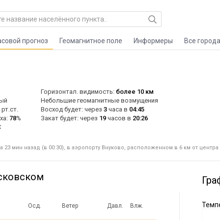
асовой прогноз
Геомагнитное поле
Информеры
Все город
Горизонтал. видимость:
более 10 км
ый
Небольшие геомагнитные возмущения
рт.ст.
Восход будет: через
3
часа в
04:45
ха:
78
%
Закат будет: через
19
часов в
20:26
C
23 мин назад (в 00:30), в аэропорту Внуково, расположенном в 6 км от центра
сковском
Гра
Темпе
Осд.
Ветер
Давл.
Влж.