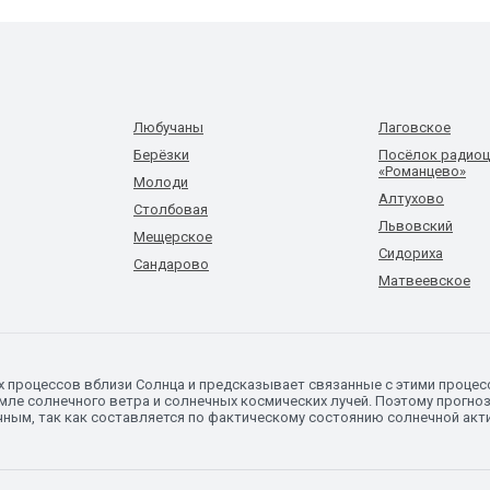
Любучаны
Лаговское
Берёзки
Посёлок радиоц
«Романцево»
Молоди
Алтухово
Столбовая
Львовский
Мещерское
Сидориха
Сандарово
Матвеевское
х процессов вблизи Солнца и предсказывает связанные с этими процес
ле солнечного ветра и солнечных космических лучей. Поэтому прогноз 
чным, так как составляется по фактическому состоянию солнечной акт