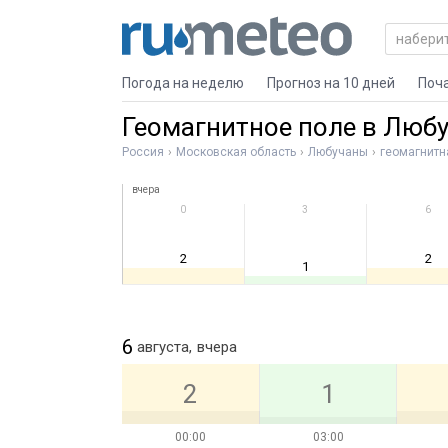
Погода на неделю
Прогноз на 10 дней
Поч
Геомагнитное поле в Люб
Россия
Московская область
Любучаны
геомагнитн
вчера
0
3
6
2
2
1
6
августа,
вчера
2
1
00:00
03:00