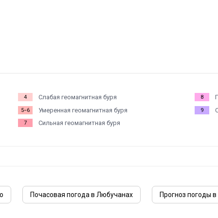
Слабая геомагнитная буря
4
8
Умеренная геомагнитная буря
5−6
9
Сильная геомагнитная буря
7
ю
Почасовая погода в Любучанах
Прогноз погоды в