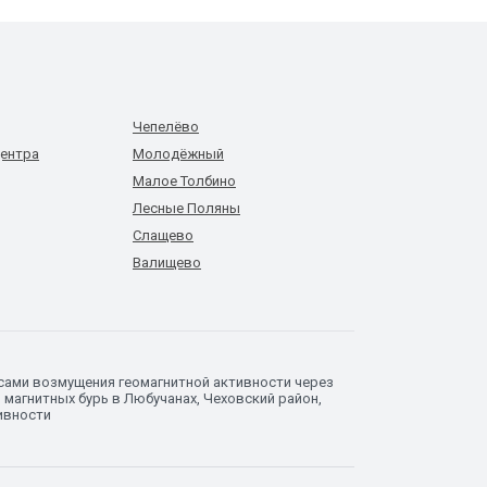
Чепелёво
ентра
Молодёжный
Малое Толбино
Лесные Поляны
Слащево
Валищево
сами возмущения геомагнитной активности через
магнитных бурь в Любучанах, Чеховский район,
ивности