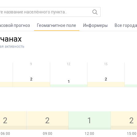
асовой прогноз
Геомагнитное поле
Информеры
Все город
учанах
ая активность
9
12
15
2
2
1
2
2
1
2
06:00
09:00
12:00
15:00