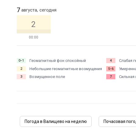
7
августа,
сегодня
2
00:00
Геомагнитный фон спокойный
Слабая г
0−1
4
Небольшие геомагнитные возмущения
Умеренна
2
5−6
Возмущенное поле
Сильная 
3
7
Погода в Валищево на неделю
Почасовая пого