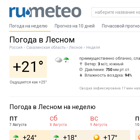
Погода на неделю
Прогноз на 10 дней
Почасовой прогно
Погода в Лесном
Россия
Сахалинская область
Лесное
Неделя
преимущественно облачно, сл
+21°
Ветер:
3
м/с, южный
Давление:
750
мм рт.ст.
Влажность воздуха:
94
%
Ощущается как +25°
Сводка зафиксирована 17 мин наза
Погода в Лесном на неделю
пт
сб
вс
п
7 Августа
8 Августа
9 Августа
10
+24°
+18°
+17°