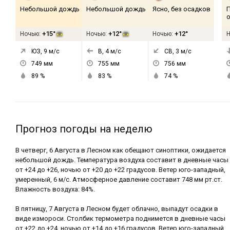
Небольшой дождь
Небольшой дождь
Ясно, без осадков
+15°
+12°
+12°
Ночью:
Ночью:
Ночью:
ЮЗ, 9
м/с
В, 4
м/с
СВ, 3
м/с
749
мм
755
мм
756
мм
89
%
83
%
74
%
Прогноз погоды на неделю
В четверг, 6 Августа в Лесном как обещают синоптики, ожидается
небольшой дождь. Температура воздуха составит в дневные часы
от +24 до +26, ночью от +20 до +22 градусов. Ветер юго-западный,
умеренный, 6 м/с. Атмосферное давление составит 748 мм рт.ст.
Влажность воздуха: 84%.
В пятницу, 7 Августа в Лесном будет облачно, выпадут осадки в
виде измороси. Столбик термометра поднимется в дневные часы
от +22 до +24, ночью от +14 до +16 градусов. Ветер юго-западный,