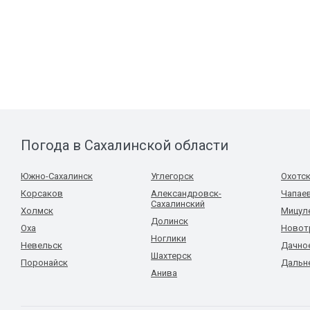
Погода в Сахалинской области
Южно-Сахалинск
Углегорск
Охотс
Корсаков
Александровск-
Чапае
Сахалинский
Холмск
Мицул
Долинск
Оха
Новот
Ноглики
Невельск
Дачно
Шахтерск
Поронайск
Дальн
Анива