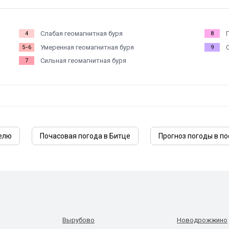
Слабая геомагнитная буря
4
8
Умеренная геомагнитная буря
5−6
9
Сильная геомагнитная буря
7
делю
Почасовая погода в Битце
Прогноз погоды в по
Вырубово
Новодрожжино