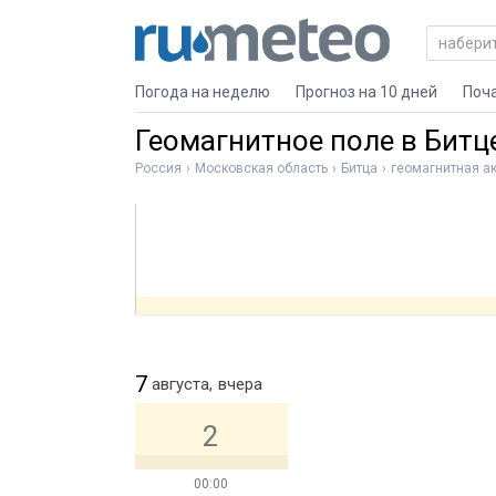
Погода на неделю
Прогноз на 10 дней
Поч
Геомагнитное поле в Битц
Россия
Московская область
Битца
геомагнитная а
7
августа,
вчера
2
00:00