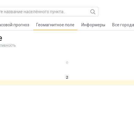
асовой прогноз
Геомагнитное поле
Информеры
Все город
е
ктивность
0
2