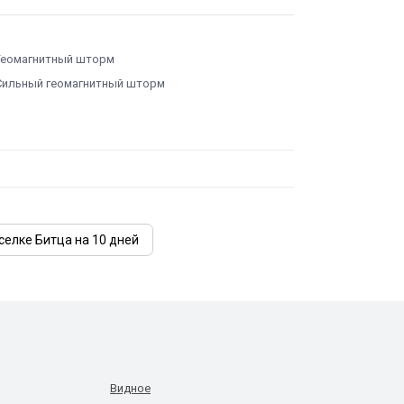
Геомагнитный шторм
Сильный геомагнитный шторм
селке Битца на 10 дней
Видное