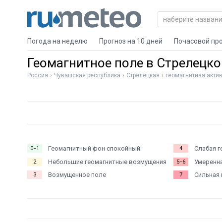
Погода на неделю
Прогноз на 10 дней
Почасовой пр
Геомагнитное поле в Стрелецко
Россия
Чувашская республика
Стрелецкая
геомагнитная акти
Геомагнитный фон спокойный
Слабая г
0−1
4
Небольшие геомагнитные возмущения
Умеренна
2
5−6
Возмущенное поле
Сильная 
3
7