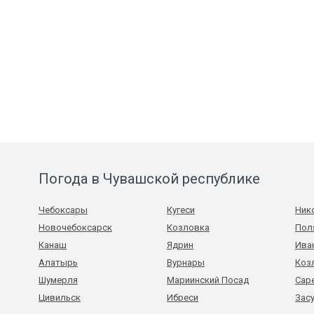
Погода в Чувашской республике
Чебоксары
Кугеси
Ник
Новочебоксарск
Козловка
Пол
Канаш
Ядрин
Ива
Алатырь
Вурнары
Коз
Шумерля
Мариинский Посад
Сар
Цивильск
Ибреси
Зас