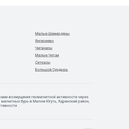
Малые Шемердяны
Янгиреево
Чиганары
Малые Четаи
Сеткасы
Большой Сундырь
сами возмущения геомагнитной активности через
 магнитных бурь в Малом Югуть, Ядринский район,
ктивности