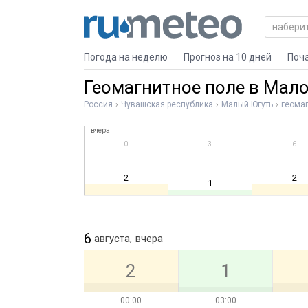
Погода на неделю
Прогноз на 10 дней
Поч
Геомагнитное поле в Мал
Россия
Чувашская республика
Малый Югуть
геомаг
вчера
0
3
6
2
2
1
6
августа,
вчера
2
1
00:00
03:00