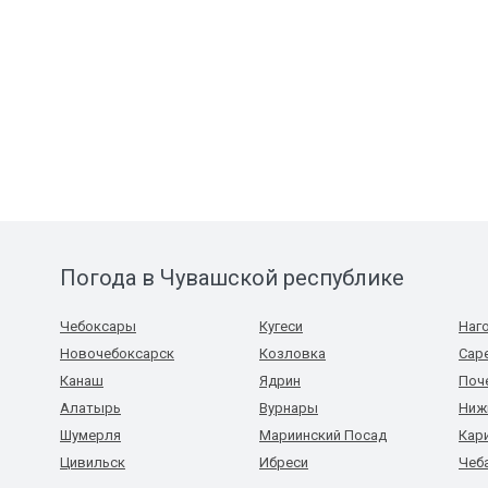
Погода в Чувашской республике
Чебоксары
Кугеси
Наг
Новочебоксарск
Козловка
Сар
Канаш
Ядрин
Поч
Алатырь
Вурнары
Ниж
Шумерля
Мариинский Посад
Кар
Цивильск
Ибреси
Чеб