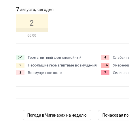
7
августа,
сегодня
2
00:00
Геомагнитный фон спокойный
Слабая г
0−1
4
Небольшие геомагнитные возмущения
Умеренна
2
5−6
Возмущенное поле
Сильная 
3
7
Погода в Чиганарах на неделю
Почасовая по