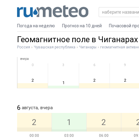
Погода на неделю
Прогноз на 10 дней
Почасовой пр
Геомагнитное поле в Чиганарах
Россия
Чувашская республика
Чиганары
геомагнитная активн
вчера
0
3
6
9
2
2
2
1
6
августа,
вчера
2
1
2
00:00
03:00
06:00
09