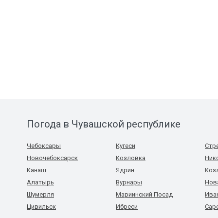
Погода в Чувашской республике
Чебоксары
Кугеси
Стр
Новочебоксарск
Козловка
Ник
Канаш
Ядрин
Коз
Алатырь
Вурнары
Нов
Шумерля
Мариинский Посад
Ива
Цивильск
Ибреси
Сар