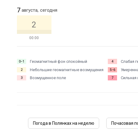
7
августа,
сегодня
2
00:00
Геомагнитный фон спокойный
Слабая г
0−1
4
Небольшие геомагнитные возмущения
Умеренна
2
5−6
Возмущенное поле
Сильная 
3
7
Погода в Полянках на неделю
Почасовая п