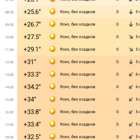
+25.6°
Ясно, без осадков
0
3
08:00
+26.7°
Ясно, без осадков
0
5
09:00
+27.5°
Ясно, без осадков
0
5
10:00
+29.1°
Ясно, без осадков
0
5
11:00
+31°
Ясно, без осадков
0
5
12:00
+33.3°
Ясно, без осадков
0
6
13:00
+34.2°
Ясно, без осадков
0
6
14:00
+34°
Ясно, без осадков
0
5
15:00
+33.8°
Ясно, без осадков
0
5
16:00
+33.4°
Ясно, без осадков
0
5
17:00
+32.5°
Ясно, без осадков
0
5
18:00