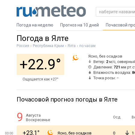
Погода на неделю
Прогноз на 10 дней
Почасовой пр
Погода в Ялте
Россия
Республика Крым
Ялта
по часам
Ясно, без осадков
+22.9°
Ветер:
2
м/с, северны
Давление:
721
мм рт.с
Влажность воздуха:
8
Точка росы: −
Ощущается как +27°
Почасовой прогноз погоды в Ялте
9
Августа
Осд.
В
Воскресенье
+23.1°
Ясно, без осадков
0
1
03:00