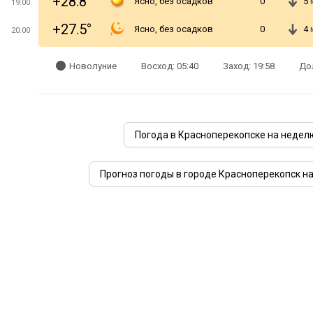
+28.8°
Ясно, без осадков
0
5
19:00
+27.5°
Ясно, без осадков
0
4
20:00
Новолуние
Восход: 05:40
Заход: 19:58
Дол
Погода в Красноперекопске на недел
Прогноз погоды в городе Красноперекопск на