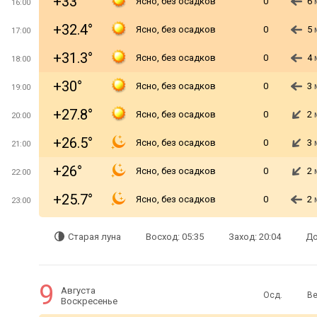
+33°
Ясно, без осадков
0
6
16:00
+32.4°
Ясно, без осадков
0
5
17:00
+31.3°
Ясно, без осадков
0
4
18:00
+30°
Ясно, без осадков
0
3
19:00
+27.8°
Ясно, без осадков
0
2
20:00
+26.5°
Ясно, без осадков
0
3
21:00
+26°
Ясно, без осадков
0
2
22:00
+25.7°
Ясно, без осадков
0
2
23:00
Старая луна
Восход: 05:35
Заход: 20:04
До
9
Августа
Осд.
Ве
Воскресенье