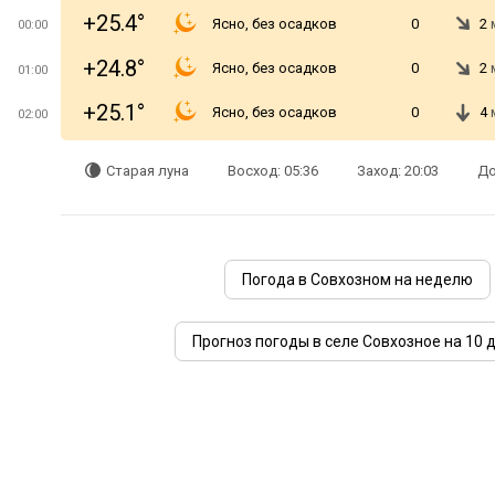
+25.4°
Ясно, без осадков
0
2
00:00
+24.8°
Ясно, без осадков
0
2
01:00
+25.1°
Ясно, без осадков
0
4
02:00
Старая луна
Восход: 05:36
Заход: 20:03
До
Погода в Совхозном на неделю
Прогноз погоды в селе Совхозное на 10 