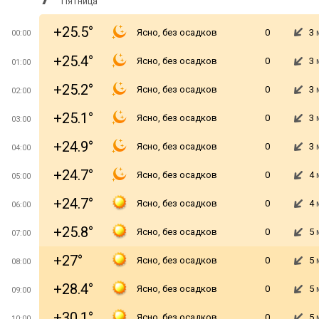
Пятница
+25.5°
Ясно, без осадков
0
3
00:00
+25.4°
Ясно, без осадков
0
3
01:00
+25.2°
Ясно, без осадков
0
3
02:00
+25.1°
Ясно, без осадков
0
3
03:00
+24.9°
Ясно, без осадков
0
3
04:00
+24.7°
Ясно, без осадков
0
4
05:00
+24.7°
Ясно, без осадков
0
4
06:00
+25.8°
Ясно, без осадков
0
5
07:00
+27°
Ясно, без осадков
0
5
08:00
+28.4°
Ясно, без осадков
0
5
09:00
+30.1°
Ясно, без осадков
0
5
10:00