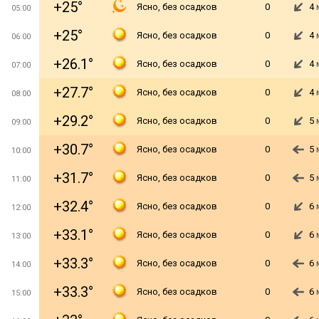
+25°
Ясно, без осадков
0
4
05:00
+25°
Ясно, без осадков
0
4
06:00
+26.1°
Ясно, без осадков
0
4
07:00
+27.7°
Ясно, без осадков
0
4
08:00
+29.2°
Ясно, без осадков
0
5
09:00
+30.7°
Ясно, без осадков
0
5
10:00
+31.7°
Ясно, без осадков
0
5
11:00
+32.4°
Ясно, без осадков
0
6
12:00
+33.1°
Ясно, без осадков
0
6
13:00
+33.3°
Ясно, без осадков
0
6
14:00
+33.3°
Ясно, без осадков
0
6
15:00