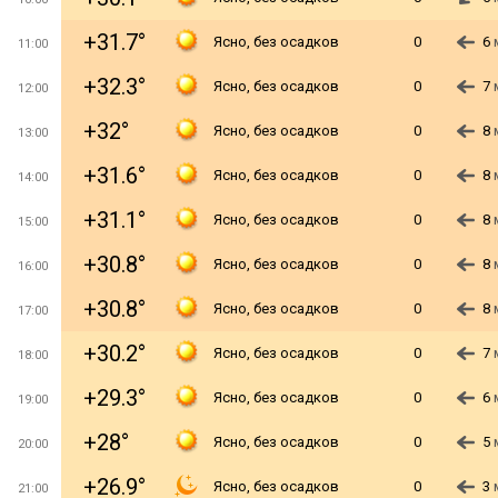
+31.7°
Ясно, без осадков
0
6
11:00
+32.3°
Ясно, без осадков
0
7
12:00
+32°
Ясно, без осадков
0
8
13:00
+31.6°
Ясно, без осадков
0
8
14:00
+31.1°
Ясно, без осадков
0
8
15:00
+30.8°
Ясно, без осадков
0
8
16:00
+30.8°
Ясно, без осадков
0
8
17:00
+30.2°
Ясно, без осадков
0
7
18:00
+29.3°
Ясно, без осадков
0
6
19:00
+28°
Ясно, без осадков
0
5
20:00
+26.9°
Ясно, без осадков
0
3
21:00