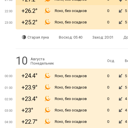
+26.2°
Ясно, без осадков
0
5
22:00
+25.2°
Ясно, без осадков
0
5
23:00
Старая луна
Восход: 05:40
Заход: 20:01
До
10
Августа
Осд.
В
Понедельник
+24.4°
Ясно, без осадков
0
5
00:00
+23.9°
Ясно, без осадков
0
5
01:00
+23.4°
Ясно, без осадков
0
4
02:00
+23°
Ясно, без осадков
0
4
03:00
+22.7°
Ясно, без осадков
0
4
04:00