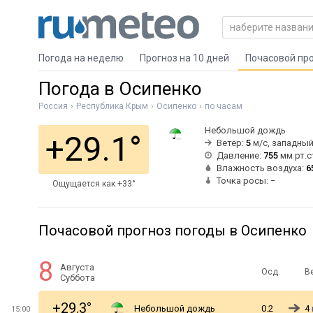
Погода на неделю
Прогноз на 10 дней
Почасовой пр
Погода в Осипенко
Россия
Республика Крым
Осипенко
по часам
Небольшой дождь
+29.1°
Ветер:
5
м/с, западны
Давление:
755
мм рт.с
Влажность воздуха:
6
Точка росы: −
Ощущается как +33°
Почасовой прогноз погоды в Осипенко
8
Августа
Осд.
В
Суббота
+29.3°
Небольшой дождь
0.2
4
15:00