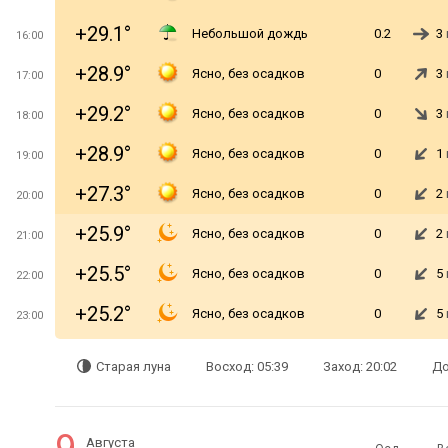
+29.1°
Небольшой дождь
0.2
3
16:00
+28.9°
Ясно, без осадков
0
3
17:00
+29.2°
Ясно, без осадков
0
3
18:00
+28.9°
Ясно, без осадков
0
1
19:00
+27.3°
Ясно, без осадков
0
2
20:00
+25.9°
Ясно, без осадков
0
2
21:00
+25.5°
Ясно, без осадков
0
5
22:00
+25.2°
Ясно, без осадков
0
5
23:00
Старая луна
Восход: 05:39
Заход: 20:02
До
Августа