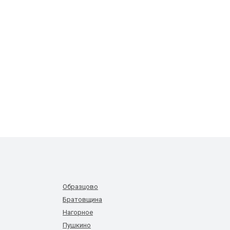
Образцово
Братовщина
Нагорное
Пушкино