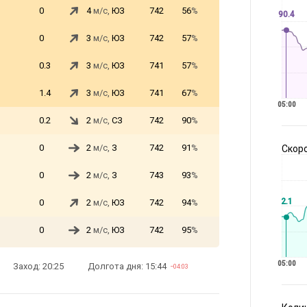
0
4
м/с,
ЮЗ
742
56
%
90.4
0
3
м/с,
ЮЗ
742
57
%
0.3
3
м/с,
ЮЗ
741
57
%
1.4
3
м/с,
ЮЗ
741
67
%
05:00
0.2
2
м/с,
СЗ
742
90
%
0
2
м/с,
З
742
91
%
Скоро
0
2
м/с,
З
743
93
%
2.1
0
2
м/с,
ЮЗ
742
94
%
0
2
м/с,
ЮЗ
742
95
%
05:00
Заход: 20:25
Долгота дня: 15:44
−04:03