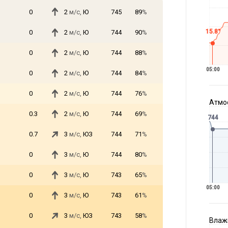
0
2
м/с,
Ю
745
89
%
15.8°
0
2
м/с,
Ю
744
90
%
0
2
м/с,
Ю
744
88
%
05:00
0
2
м/с,
Ю
744
84
%
0
2
м/с,
Ю
744
76
%
Атмос
0.3
2
м/с,
Ю
744
69
%
744
0.7
3
м/с,
ЮЗ
744
71
%
0
3
м/с,
Ю
744
80
%
0
3
м/с,
Ю
743
65
%
05:00
0
3
м/с,
Ю
743
61
%
0
3
м/с,
ЮЗ
743
58
%
Влажн