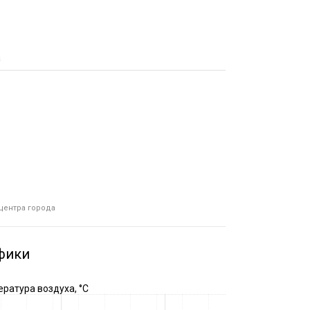
а
 центра города
фики
ратура воздуха, °C