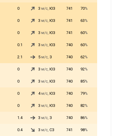
0
3
м/с,
ЮЗ
741
70
%
0
3
м/с,
ЮЗ
741
63
%
0
3
м/с,
ЮЗ
741
60
%
0.1
3
м/с,
ЮЗ
740
60
%
2.1
5
м/с,
З
740
62
%
0
3
м/с,
ЮЗ
740
92
%
0
3
м/с,
ЮЗ
740
85
%
0
4
м/с,
ЮЗ
740
79
%
0
3
м/с,
ЮЗ
740
82
%
1.4
3
м/с,
З
740
86
%
0.4
3
м/с,
СЗ
741
98
%