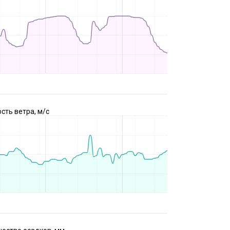
сть ветра, м/с