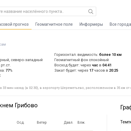
асовой прогноз
Геомагнитное поле
Информеры
Все город
сам
Горизонтал. видимость:
более 10 км
ерный, северо-западный
Геомагнитный фон спокойный
рт.ст.
Восход будет: через
час
в
04:41
ха:
77
%
Закат будет: через
17
часов в
20:25
C
 33 мин назад (в 02:30), в аэропорту Шереметьево, расположенном в 35 км от
жнем Грибово
Гра
Темпе
Осд.
Ветер
Давл.
Влж.