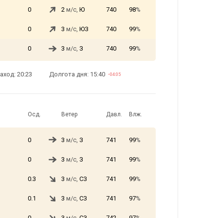
0
2
м/с,
Ю
740
98
%
0
3
м/с,
ЮЗ
740
99
%
0
3
м/с,
З
740
99
%
аход: 20:23
Долгота дня: 15:40
−04:05
Осд.
Ветер
Давл.
Влж.
0
3
м/с,
З
741
99
%
0
3
м/с,
З
741
99
%
0.3
3
м/с,
СЗ
741
99
%
0.1
3
м/с,
СЗ
741
97
%
0
3
м/с,
СЗ
742
97
%