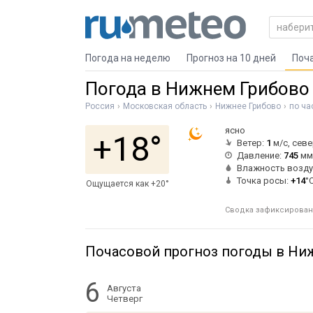
Погода на неделю
Прогноз на 10 дней
Поч
Погода в Нижнем Грибово
Россия
Московская область
Нижнее Грибово
по ча
ясно
+18°
Ветер:
1
м/с, сев
Давление:
745
мм 
Влажность возду
Точка росы:
+14
°
Ощущается как +20°
Сводка зафиксирована
Почасовой прогноз погоды в Ни
6
Августа
Четверг