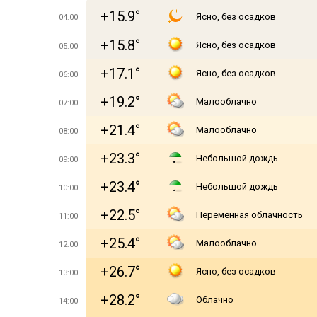
+15.9°
Ясно, без осадков
04:00
+15.8°
Ясно, без осадков
05:00
+17.1°
Ясно, без осадков
06:00
+19.2°
Малооблачно
07:00
+21.4°
Малооблачно
08:00
+23.3°
Небольшой дождь
09:00
+23.4°
Небольшой дождь
10:00
+22.5°
Переменная облачность
11:00
+25.4°
Малооблачно
12:00
+26.7°
Ясно, без осадков
13:00
+28.2°
Облачно
14:00