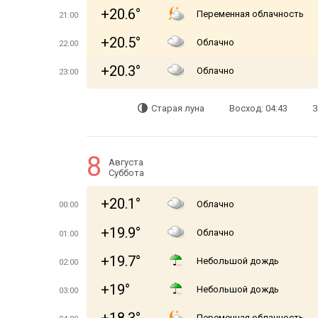
+20.6°
Переменная облачность
21:00
+20.5°
Облачно
22:00
+20.3°
Облачно
23:00
Старая луна
Восход: 04:43
З
8
Августа
Суббота
+20.1°
Облачно
00:00
+19.9°
Облачно
01:00
+19.7°
Небольшой дождь
02:00
+19°
Небольшой дождь
03:00
Переменная облачность