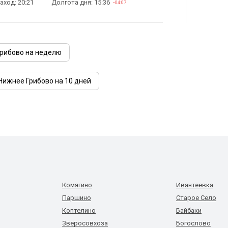
аход: 20:21
Долгота дня: 15:36
−04:07
Грибово на неделю
Нижнее Грибово на 10 дней
Комягино
Ивантеевка
Паршино
Старое Село
Коптелино
Байбаки
Зверосовхоза
Богослово