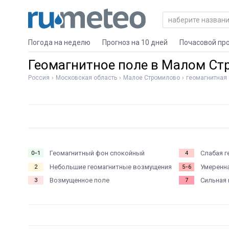
Погода на неделю
Прогноз на 10 дней
Почасовой пр
Геомагнитное поле в Малом С
Россия
Московская область
Малое Стромилово
геомагнитная 
Геомагнитный фон спокойный
Слабая г
0−1
4
Небольшие геомагнитные возмущения
Умеренна
2
5−6
Возмущенное поле
Сильная 
3
7