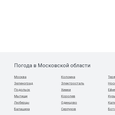
Погода в Московской области
Москва
Коломна
Тер
Зеленоград
Электросталь
Нос
Подольск
Химки
Ефи
Мытищи
Королев
Куз
Люберцы
Одинцово
Кал
Балашиха
Серпухов
Бот