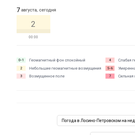
7
августа,
сегодня
2
00:00
Геомагнитный фон спокойный
Слабая г
0−1
4
Небольшие геомагнитные возмущения
Умеренна
2
5−6
Возмущенное поле
Сильная 
3
7
Погода в Лосино-Петровском на не