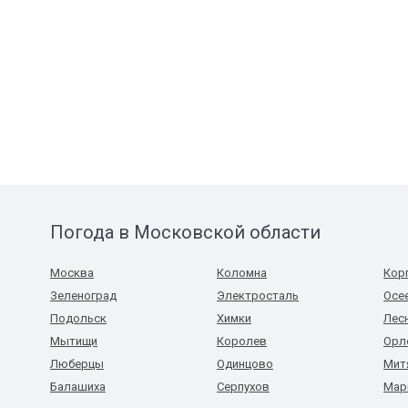
Погода в Московской области
Москва
Коломна
Кор
Зеленоград
Электросталь
Осе
Подольск
Химки
Лес
Мытищи
Королев
Орл
Люберцы
Одинцово
Мит
Балашиха
Серпухов
Мар