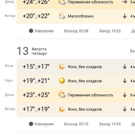
+24°..+26°
День
Переменная облачность
5 
+20°..+22°
Вечер
Малооблачно
4 
Новолуние
Восход: 05:08
Заход: 19:52
Д
13
Августа
Ве
Четверг
+15°..+17°
Ночь
Ясно, без осадков
4 
+19°..+21°
Утро
Ясно, без осадков
4 
+23°..+25°
День
Переменная облачность
6 
+17°..+19°
Вечер
Ясно, без осадков
4 
Новолуние
Восход: 05:10
Заход: 19:50
Д