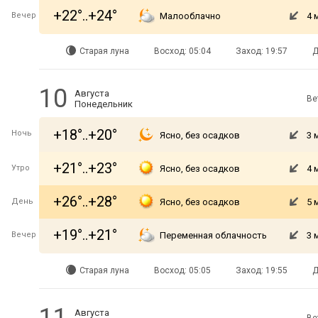
+22°..+24°
Вечер
Малооблачно
4 
Старая луна
Восход: 05:04
Заход: 19:57
Д
10
Августа
Ве
Понедельник
+18°..+20°
Ночь
Ясно, без осадков
3 
+21°..+23°
Утро
Ясно, без осадков
4 
+26°..+28°
День
Ясно, без осадков
5 
+19°..+21°
Вечер
Переменная облачность
3 
Старая луна
Восход: 05:05
Заход: 19:55
Д
Августа