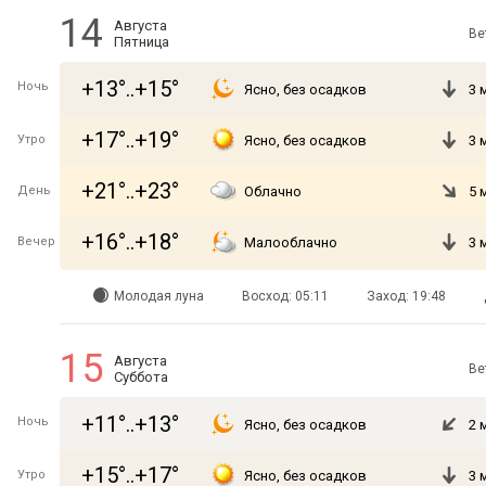
14
Августа
Ве
Пятница
+13°..+15°
Ночь
Ясно, без осадков
3 
+17°..+19°
Утро
Ясно, без осадков
3 
+21°..+23°
День
Облачно
5 
+16°..+18°
Вечер
Малооблачно
3 
Молодая луна
Восход: 05:11
Заход: 19:48
15
Августа
Ве
Суббота
+11°..+13°
Ночь
Ясно, без осадков
2 
+15°..+17°
Утро
Ясно, без осадков
3 