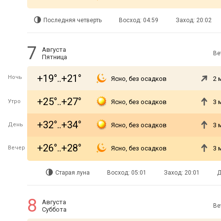
Последняя четверть
Восход: 04:59
Заход: 20:02
7
Августа
Ве
Пятница
+19°..+21°
Ночь
Ясно, без осадков
2 
+25°..+27°
Утро
Ясно, без осадков
3 
+32°..+34°
День
Ясно, без осадков
3 
+26°..+28°
Вечер
Ясно, без осадков
3 
Старая луна
Восход: 05:01
Заход: 20:01
Д
8
Августа
Ве
Суббота