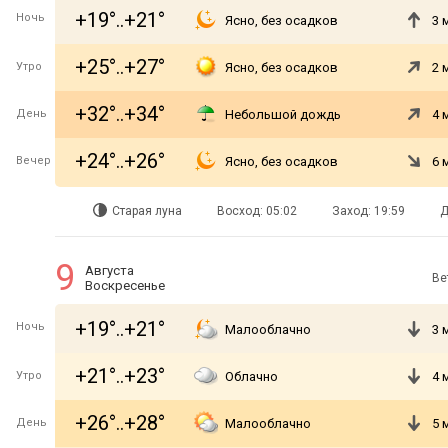
+19°..+21°
Ночь
Ясно, без осадков
3 
+25°..+27°
Утро
Ясно, без осадков
2 
+32°..+34°
День
Небольшой дождь
4 
+24°..+26°
Вечер
Ясно, без осадков
6 
Старая луна
Восход: 05:02
Заход: 19:59
Д
9
Августа
Ве
Воскресенье
+19°..+21°
Ночь
Малооблачно
3 
+21°..+23°
Утро
Облачно
4 
+26°..+28°
День
Малооблачно
5 