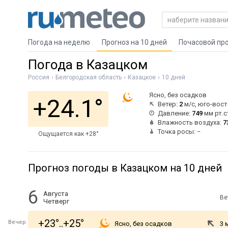
Погода на неделю
Прогноз на 10 дней
Почасовой пр
Погода в Казацком
Россия
Белгородская область
Казацкое
10 дней
Ясно, без осадков
+24.1°
Ветер:
2
м/с, юго-вос
Давление:
749
мм рт.с
Влажность воздуха:
7
Точка росы: −
Ощущается как +28°
Прогноз погоды в Казацком на 10 дней
6
Августа
Ве
Четверг
+23°..+25°
Вечер
Ясно, без осадков
3 