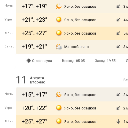
+17°..+19°
Ночь
Ясно, без осадков
3 
+21°..+23°
Утро
Ясно, без осадков
4 
+25°..+27°
День
Ясно, без осадков
5 
+19°..+21°
Вечер
Малооблачно
3 
Старая луна
Восход: 05:05
Заход: 19:55
Д
11
Августа
Ве
Вторник
+15°..+17°
Ночь
Ясно, без осадков
2 
+20°..+22°
Утро
Ясно, без осадков
2 
+25°..+27°
День
Ясно, без осадков
1 