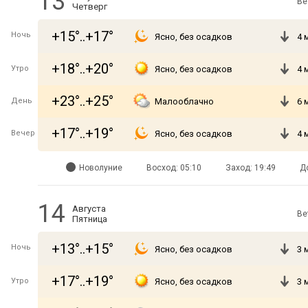
13
Ве
Четверг
+15°..+17°
Ночь
Ясно, без осадков
4 
+18°..+20°
Утро
Ясно, без осадков
4 
+23°..+25°
День
Малооблачно
6 
+17°..+19°
Вечер
Ясно, без осадков
4 
Новолуние
Восход: 05:10
Заход: 19:49
Д
14
Августа
Ве
Пятница
+13°..+15°
Ночь
Ясно, без осадков
3 
+17°..+19°
Утро
Ясно, без осадков
3 