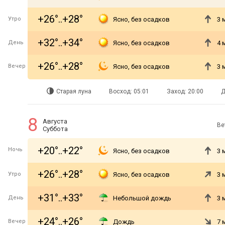
+26°..+28°
Утро
Ясно, без осадков
3 
+32°..+34°
День
Ясно, без осадков
4 
+26°..+28°
Вечер
Ясно, без осадков
3 
Старая луна
Восход: 05:01
Заход: 20:00
Д
8
Августа
Ве
Суббота
+20°..+22°
Ночь
Ясно, без осадков
3 
+26°..+28°
Утро
Ясно, без осадков
3 
+31°..+33°
День
Небольшой дождь
3 
+24°..+26°
Вечер
Дождь
7 