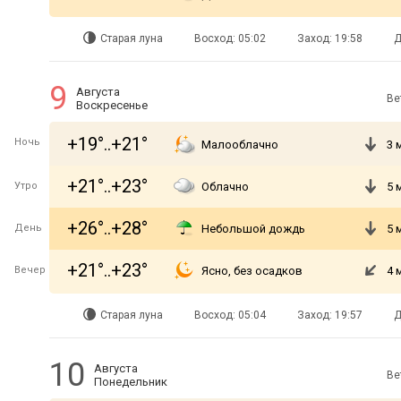
Старая луна
Восход: 05:02
Заход: 19:58
Д
9
Августа
Ве
Воскресенье
+19°..+21°
Ночь
Малооблачно
3 
+21°..+23°
Утро
Облачно
5 
+26°..+28°
День
Небольшой дождь
5 
+21°..+23°
Вечер
Ясно, без осадков
4 
Старая луна
Восход: 05:04
Заход: 19:57
Д
10
Августа
Ве
Понедельник