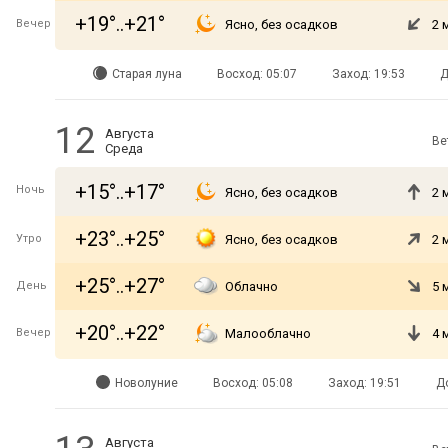
+19°..+21°
Вечер
Ясно, без осадков
2 
Старая луна
Восход: 05:07
Заход: 19:53
Д
12
Августа
Ве
Среда
+15°..+17°
Ночь
Ясно, без осадков
2 
+23°..+25°
Утро
Ясно, без осадков
2 
+25°..+27°
День
Облачно
5 
+20°..+22°
Вечер
Малооблачно
4 
Новолуние
Восход: 05:08
Заход: 19:51
Д
Августа