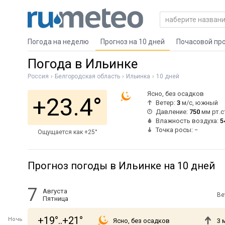
Погода на неделю
Прогноз на 10 дней
Почасовой пр
Погода в Ильинке
Россия
Белгородская область
Ильинка
10 дней
Ясно, без осадков
+23.4°
Ветер:
3
м/с, южный
Давление:
750
мм рт.с
Влажность воздуха:
5
Точка росы: −
Ощущается как +25°
Прогноз погоды в Ильинке на 10 дней
7
Августа
Ве
Пятница
+19°..+21°
Ночь
Ясно, без осадков
3 