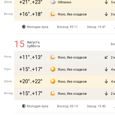
+21°..+23°
День
Облачно
5 
+16°..+18°
Вечер
Ясно, без осадков
3 
Молодая луна
Восход: 05:11
Заход: 19:47
15
Августа
Ве
Суббота
+11°..+13°
Ночь
Ясно, без осадков
2 
+15°..+17°
Утро
Ясно, без осадков
4 
+20°..+22°
День
Ясно, без осадков
4 
+15°..+17°
Вечер
Ясно, без осадков
2 
Молодая луна
Восход: 05:13
Заход: 19:45