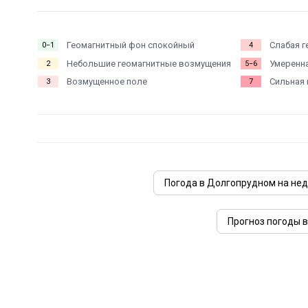
Геомагнитный фон спокойный
Слабая г
0−1
4
Небольшие геомагнитные возмущения
Умеренна
2
5−6
Возмущенное поле
Сильная 
3
7
Погода в Долгопрудном на не
Прогноз погоды в