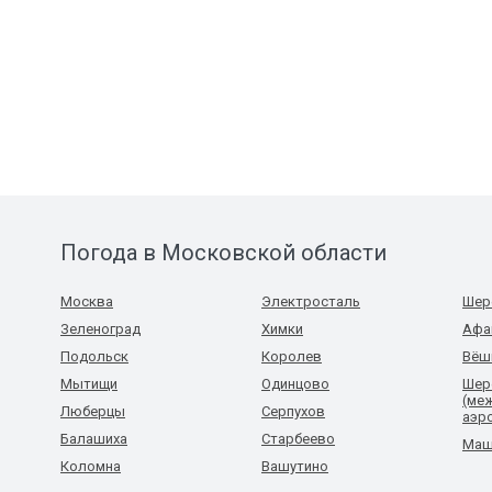
Погода в Московской области
Москва
Электросталь
Шер
Зеленоград
Химки
Афа
Подольск
Королев
Вёш
Мытищи
Одинцово
Шер
(ме
Люберцы
Серпухов
аэр
Балашиха
Старбеево
Маш
Коломна
Вашутино