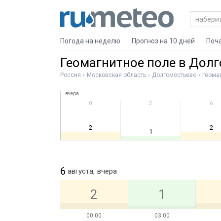
Погода на неделю
Прогноз на 10 дней
Поч
Геомагнитное поле в Дол
Россия
Московская область
Долгомостьево
геома
вчера
0
3
6
2
2
1
6
августа,
вчера
2
1
00:00
03:00