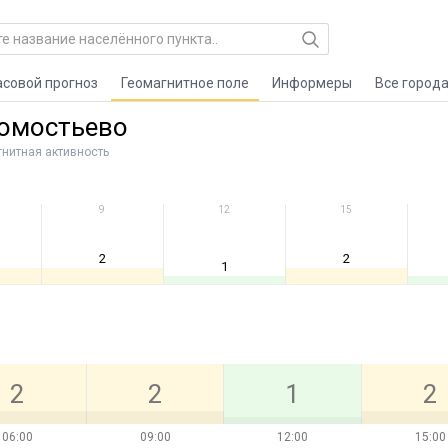
асовой прогноз
Геомагнитное поле
Информеры
Все город
гомостьево
гнитная активность
9
12
15
2
2
1
2
2
1
2
06:00
09:00
12:00
15:00