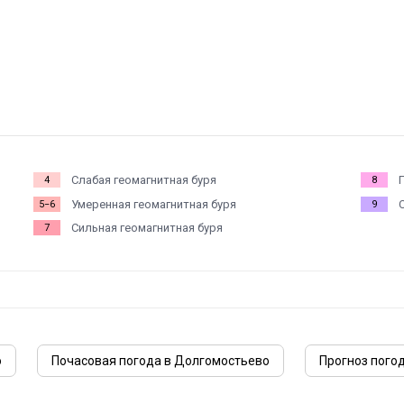
Слабая геомагнитная буря
4
8
Умеренная геомагнитная буря
5−6
9
Сильная геомагнитная буря
7
ю
Почасовая погода в Долгомостьево
Прогноз пого