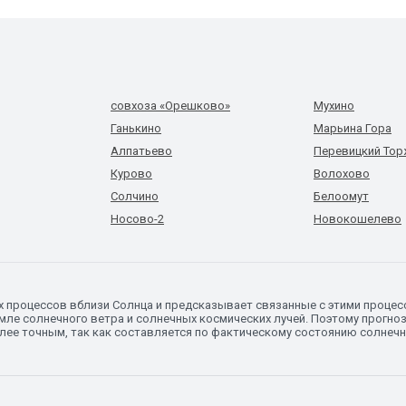
совхоза «Орешково»
Мухино
Ганькино
Марьина Гора
Алпатьево
Перевицкий То
Курово
Волохово
Солчино
Белоомут
Носово-2
Новокошелево
х процессов вблизи Солнца и предсказывает связанные с этими процес
ле солнечного ветра и солнечных космических лучей. Поэтому прогно
олее точным, так как составляется по фактическому состоянию солнеч