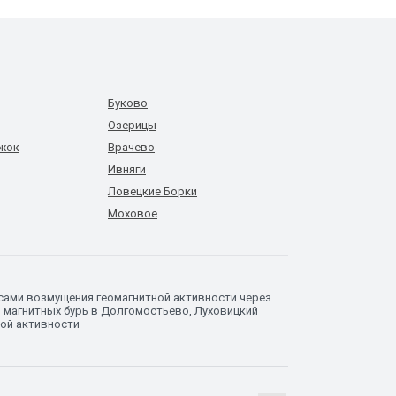
Буково
Озерицы
ржок
Врачево
Ивняги
Ловецкие Борки
Моховое
сами возмущения геомагнитной активности через
з магнитных бурь в Долгомостьево, Луховицкий
ной активности