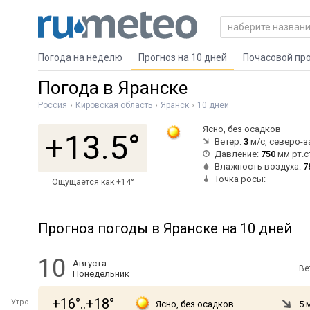
Погода на неделю
Прогноз на 10 дней
Почасовой пр
Погода в Яранске
Россия
Кировская область
Яранск
10 дней
Ясно, без осадков
+13.5°
Ветер:
3
м/с, северо-
Давление:
750
мм рт.с
Влажность воздуха:
7
Точка росы: −
Ощущается как +14°
Прогноз погоды в Яранске на 10 дней
10
Августа
Ве
Понедельник
+16°..+18°
Утро
Ясно, без осадков
5 