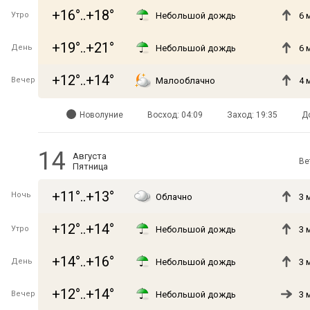
+16°..+18°
Утро
Небольшой дождь
6 
+19°..+21°
День
Небольшой дождь
6 
+12°..+14°
Вечер
Малооблачно
4 
Новолуние
Восход: 04:09
Заход: 19:35
Д
14
Августа
Ве
Пятница
+11°..+13°
Ночь
Облачно
3 
+12°..+14°
Утро
Небольшой дождь
3 
+14°..+16°
День
Небольшой дождь
3 
+12°..+14°
Вечер
Небольшой дождь
3 