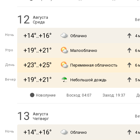
12
Августа
Ве
Среда
+14°..+16°
Ночь
Облачно
4 
+19°..+21°
Утро
Малооблачно
6 
+23°..+25°
День
Переменная облачность
6 
+19°..+21°
Вечер
Небольшой дождь
5 
Новолуние
Восход: 04:07
Заход: 19:37
Д
13
Августа
Ве
Четверг
+14°..+16°
Ночь
Облачно
4 