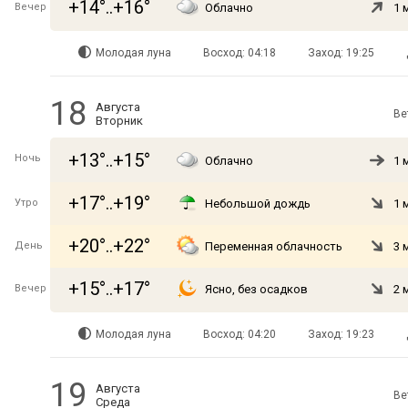
+14°..+16°
Вечер
Облачно
1 
Молодая луна
Восход: 04:18
Заход: 19:25
18
Августа
Ве
Вторник
+13°..+15°
Ночь
Облачно
1 
+17°..+19°
Утро
Небольшой дождь
1 
+20°..+22°
День
Переменная облачность
3 
+15°..+17°
Вечер
Ясно, без осадков
2 
Молодая луна
Восход: 04:20
Заход: 19:23
19
Августа
Ве
Среда