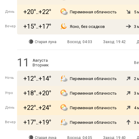
+20°..+22°
День
Переменная облачность
5 
+15°..+17°
Вечер
Ясно, без осадков
3 
Старая луна
Восход: 04:03
Заход: 19:42
Д
11
Августа
Ве
Вторник
+12°..+14°
Ночь
Переменная облачность
2 
+18°..+20°
Утро
Переменная облачность
3 
+22°..+24°
День
Переменная облачность
4 
+17°..+19°
Вечер
Переменная облачность
3 
Старая луна
Восход: 04:05
Заход: 19:40
Д