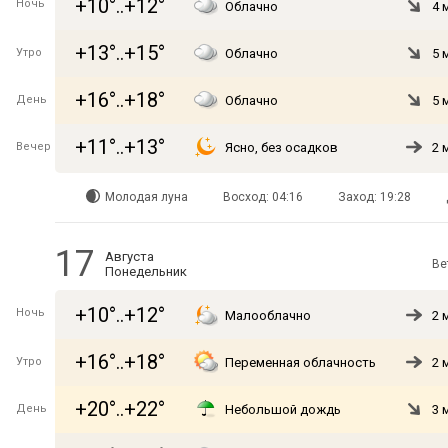
+10°..+12°
Ночь
Облачно
4 
+13°..+15°
Утро
Облачно
5 
+16°..+18°
День
Облачно
5 
+11°..+13°
Вечер
Ясно, без осадков
2 
Молодая луна
Восход: 04:16
Заход: 19:28
17
Августа
Ве
Понедельник
+10°..+12°
Ночь
Малооблачно
2 
+16°..+18°
Утро
Переменная облачность
2 
+20°..+22°
День
Небольшой дождь
3 