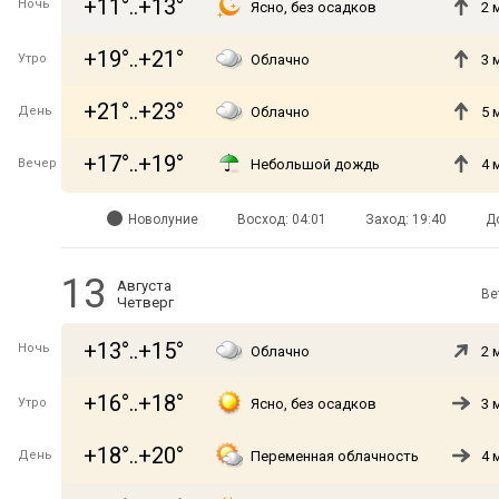
+11°..+13°
Ночь
Ясно, без осадков
2 
+19°..+21°
Утро
Облачно
3 
+21°..+23°
День
Облачно
5 
+17°..+19°
Вечер
Небольшой дождь
4 
Новолуние
Восход: 04:01
Заход: 19:40
Д
13
Августа
Ве
Четверг
+13°..+15°
Ночь
Облачно
2 
+16°..+18°
Утро
Ясно, без осадков
3 
+18°..+20°
День
Переменная облачность
4 