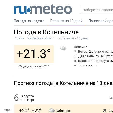
Погода на неделю
Прогноз на 10 дней
Почасовой пр
Погода в Котельниче
Россия
Кировская область
Котельнич
10 дней
Облачно
+21.3°
Ветер:
2
м/с, юго-зап
Давление:
751
мм рт.с
Влажность воздуха:
5
Точка росы: −
Ощущается как +23°
Прогноз погоды в Котельниче на 10 дне
6
Августа
Ве
Четверг
+20°..+22°
Утро
Облачно
2 