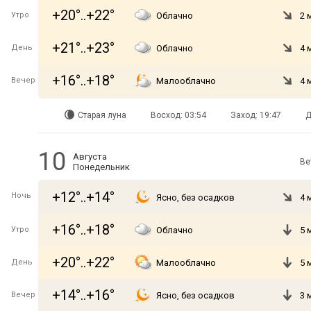
+20°..+22°
Утро
Облачно
2 
+21°..+23°
День
Облачно
4 
+16°..+18°
Вечер
Малооблачно
4 
Старая луна
Восход: 03:54
Заход: 19:47
Д
10
Августа
Ве
Понедельник
+12°..+14°
Ночь
Ясно, без осадков
4 
+16°..+18°
Утро
Облачно
5 
+20°..+22°
День
Малооблачно
5 
+14°..+16°
Вечер
Ясно, без осадков
3 