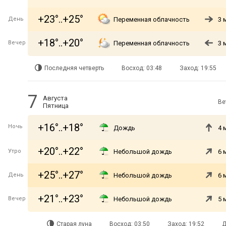
+23°..+25°
День
Переменная облачность
3 
+18°..+20°
Вечер
Переменная облачность
3 
Последняя четверть
Восход: 03:48
Заход: 19:55
7
Августа
Ве
Пятница
+16°..+18°
Ночь
Дождь
4 
+20°..+22°
Утро
Небольшой дождь
6 
+25°..+27°
День
Небольшой дождь
6 
+21°..+23°
Вечер
Небольшой дождь
5 
Старая луна
Восход: 03:50
Заход: 19:52
Д