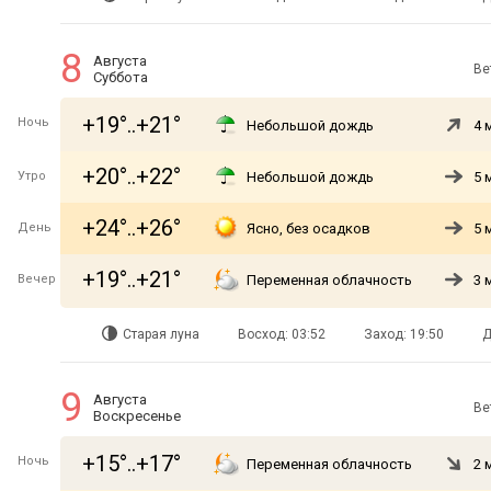
8
Августа
Ве
Суббота
+19°..+21°
Ночь
Небольшой дождь
4 
+20°..+22°
Утро
Небольшой дождь
5 
+24°..+26°
День
Ясно, без осадков
5 
+19°..+21°
Вечер
Переменная облачность
3 
Старая луна
Восход: 03:52
Заход: 19:50
Д
9
Августа
Ве
Воскресенье
+15°..+17°
Ночь
Переменная облачность
2 