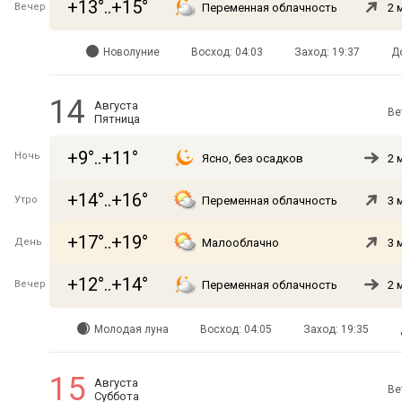
+13°..+15°
Вечер
Переменная облачность
2 
Новолуние
Восход: 04:03
Заход: 19:37
Д
14
Августа
Ве
Пятница
+9°..+11°
Ночь
Ясно, без осадков
2 
+14°..+16°
Утро
Переменная облачность
3 
+17°..+19°
День
Малооблачно
3 
+12°..+14°
Вечер
Переменная облачность
2 
Молодая луна
Восход: 04:05
Заход: 19:35
15
Августа
Ве
Суббота