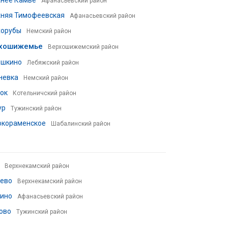
хнее Камье
Афанасьевский район
хняя Тимофеевская
Афанасьевский район
хорубы
Немский район
хошижемье
Верхошижемский район
ошкино
Лебяжский район
невка
Немский район
ок
Котельничский район
ур
Тужинский район
окораменское
Шабалинский район
Верхнекамский район
аево
Верхнекамский район
дино
Афанасьевский район
ово
Тужинский район