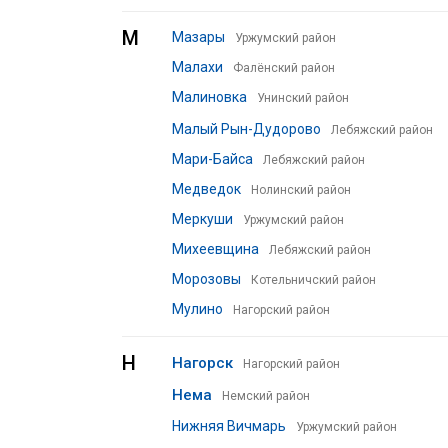
М
Мазары
Уржумский район
Малахи
Фалёнский район
Малиновка
Унинский район
Малый Рын-Дудорово
Лебяжский район
Мари-Байса
Лебяжский район
Медведок
Нолинский район
Меркуши
Уржумский район
Михеевщина
Лебяжский район
Морозовы
Котельничский район
Мулино
Нагорский район
Н
Нагорск
Нагорский район
Нема
Немский район
Нижняя Вичмарь
Уржумский район