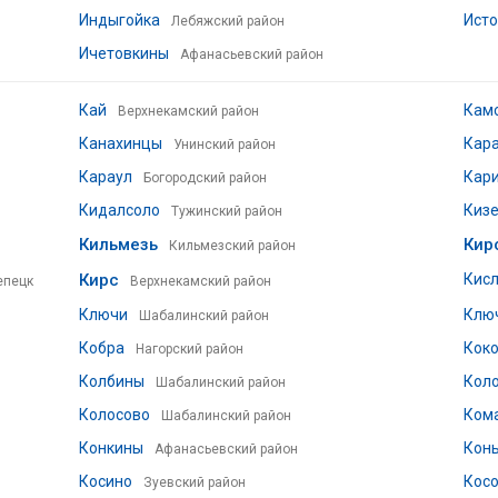
Индыгойка
Исто
Лебяжский район
Ичетовкины
Афанасьевский район
Кай
Кам
Верхнекамский район
Канахинцы
Кар
Унинский район
Караул
Кар
Богородский район
Кидалсоло
Киз
Тужинский район
Кильмезь
Кир
Кильмезский район
Кирс
Кис
епецк
Верхнекамский район
Ключи
Клю
Шабалинский район
Кобра
Кок
Нагорский район
Колбины
Кол
Шабалинский район
Колосово
Ком
Шабалинский район
Конкины
Кон
Афанасьевский район
Косино
Косо
Зуевский район