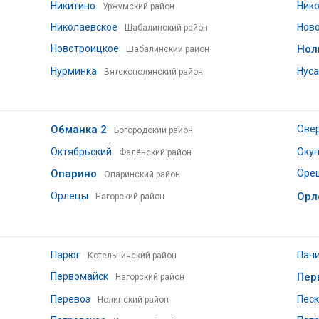
Никитино
Ник
Уржумский район
Николаевское
Ново
Шабалинский район
Новотроицкое
Нол
Шабалинский район
Нурминка
Нуса
Вятскополянский район
Обманка 2
Ове
Богородский район
Октябрьский
Оку
Фалёнский район
Опарино
Оре
Опаринский район
Орлецы
Орл
Нагорский район
Парюг
Пач
Котельничский район
Первомайск
Пер
Нагорский район
Перевоз
Песк
Нолинский район