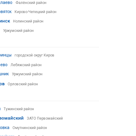
олаево
Фалёнский район
вятск
Кирово-Чепецкий район
инск
Нолинский район
Уржумский район
ринцы
городской округ Киров
нево
Лебяжский район
шник
Уржумский район
ов
Орловский район
и
Тужинский район
вомайский
ЗАТО Первомайский
овка
Омутнинский район