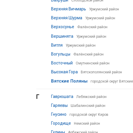
Вахруши
Слободской район
Верхняя Вичмарь
Уржумский район
Верхняя Шурма
Уржумский район
Верхосунье
Фалёнский район
Вершинята
Уржумский район
Витля
Уржумский район
Вогульцы
Фалёнский район
Восточный
Омутнинский район
Высокая Гора
Вятскополянский район
Вятские Поляны
городской округ Вятски
Г
Гаврюшата
Лебяжский район
Гаряевы
Шабалинский район
Гнусино
городской округ Киров
Городище
Немский район
Гулины
Арбажский район