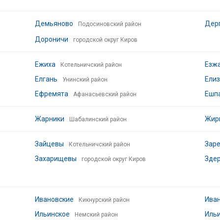
Демьяново
Дер
Подосиновский район
Дороничи
городской округ Киров
Ежиха
Езж
Котельничский район
Елгань
Ели
Унинский район
Ефремята
Ешп
Афанасьевский район
Жарники
Жир
Шабалинский район
Зайцевы
Зар
Котельничский район
Захарищевы
Зде
городской округ Киров
Ивановские
Ива
Кикнурский район
Ильинское
Иль
Немский район