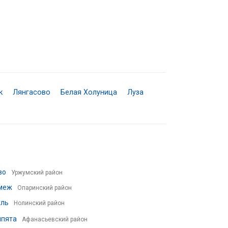
к
Лянгасово
Белая Холуница
Луза
во
Уржумский район
меж
Опаринский район
уль
Нолинский район
ипята
Афанасьевский район