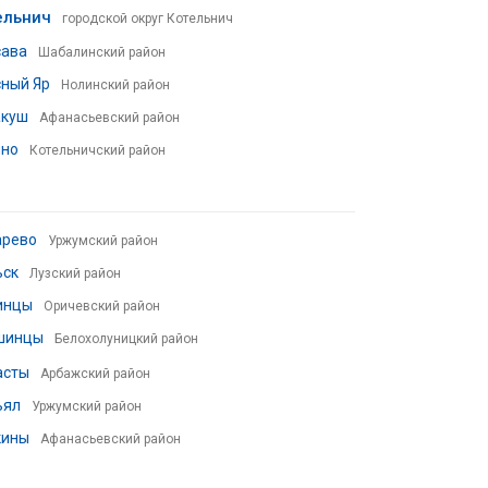
ельнич
городской округ Котельнич
сава
Шабалинский район
ный Яр
Нолинский район
акуш
Афанасьевский район
ино
Котельничский район
арево
Уржумский район
ьск
Лузский район
инцы
Оричевский район
шинцы
Белохолуницкий район
асты
Арбажский район
ьял
Уржумский район
кины
Афанасьевский район