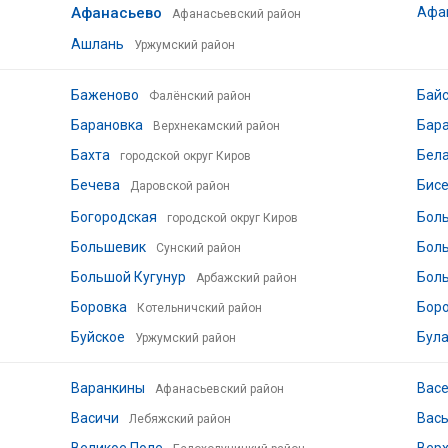
Афанасьево
Афа
Афанасьевский район
Ашлань
Уржумский район
Баженово
Бай
Фалёнский район
Барановка
Бар
Верхнекамский район
Бахта
Бел
городской округ Киров
Бечева
Бис
Даровской район
Богородская
Боль
городской округ Киров
Большевик
Бол
Сунский район
Большой Кугунур
Бол
Арбажский район
Боровка
Бор
Котельничский район
Буйское
Бул
Уржумский район
Варанкины
Вас
Афанасьевский район
Васичи
Вас
Лебяжский район