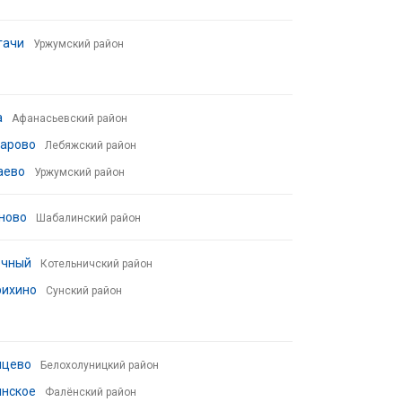
гачи
Уржумский район
а
Афанасьевский район
зарово
Лебяжский район
аево
Уржумский район
ново
Шабалинский район
ечный
Котельничский район
рихино
Сунский район
нцево
Белохолуницкий район
инское
Фалёнский район