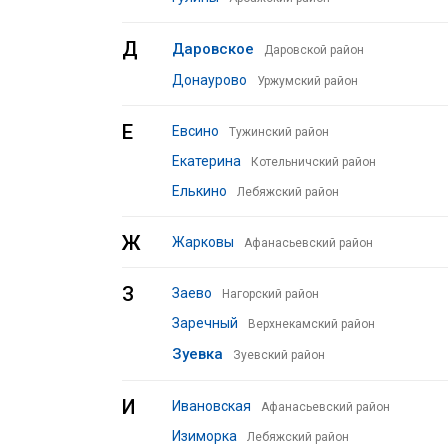
Д
Даровское
Даровской район
Донаурово
Уржумский район
Е
Евсино
Тужинский район
Екатерина
Котельничский район
Елькино
Лебяжский район
Ж
Жарковы
Афанасьевский район
З
Заево
Нагорский район
Заречный
Верхнекамский район
Зуевка
Зуевский район
И
Ивановская
Афанасьевский район
Изиморка
Лебяжский район