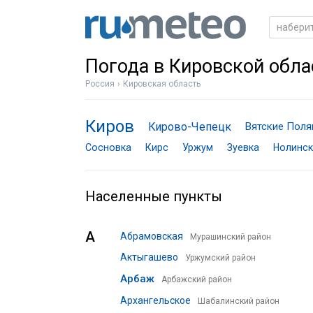
Погода в Кировской обла
Россия
Кировская область
Киров
Кирово-Чепецк
Вятские Пол
Сосновка
Кирс
Уржум
Зуевка
Нолинск
Населенные пункты
А
Абрамовская
Мурашинский район
Актыгашево
Уржумский район
Арбаж
Арбажский район
Архангельское
Шабалинский район