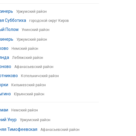
синерь
Уржумский район
ая Субботиха
городской округ Киров
ый Полом
Унинский район
кинерь
Уржумский район
ково
Немский район
янда
Лебяжский район
оново
Афанасьевский район
отниково
Котельничский район
орки
Кильмезский район
ыгино
Юрьянский район
амаи
Немский район
ний Унур
Уржумский район
няя Тимофеевская
Афанасьевский район