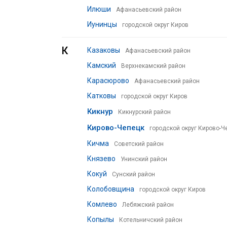
Илюши
Афанасьевский район
Иунинцы
городской округ Киров
К
Казаковы
Афанасьевский район
Камский
Верхнекамский район
Карасюрово
Афанасьевский район
Катковы
городской округ Киров
Кикнур
Кикнурский район
Кирово-Чепецк
городской округ Кирово-Ч
Кичма
Советский район
Князево
Унинский район
Кокуй
Сунский район
Колобовщина
городской округ Киров
Комлево
Лебяжский район
Копылы
Котельничский район