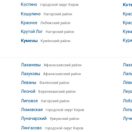
Костино
Кот
городской округ Киров
Кошулино
Кра
Нагорский район
Красное
Крас
Лебяжский район
Крутой Лог
Кув
Нагорский район
Кумены
Кур
Кумёнский район
Лазаневы
Лаз
Афанасьевский район
Лазуковы
Лал
Афанасьевский район
Леваны
Лёв
Фалёнский район
Лесной
Леу
Верхнекамский район
Липовое
Лоб
Нагорский район
Ломовская
Лоп
городской округ Киров
Луначарский
Луч
Уржумский район
Лянгасово
городской округ Киров