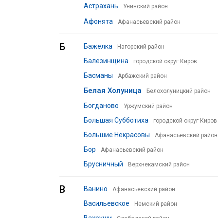
Астрахань
Унинский район
Афонята
Афанасьевский район
Б
Бажелка
Нагорский район
Балезинщина
городской округ Киров
Басманы
Арбажский район
Белая Холуница
Белохолуницкий район
Богданово
Уржумский район
Большая Субботиха
городской округ Киров
Большие Некрасовы
Афанасьевский район
Бор
Афанасьевский район
Брусничный
Верхнекамский район
В
Ванино
Афанасьевский район
Васильевское
Немский район