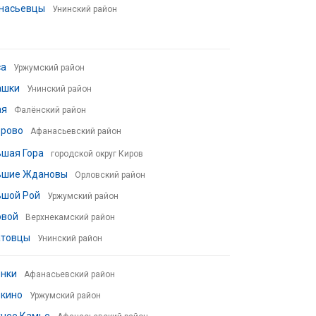
насьевцы
Унинский район
са
Уржумский район
ашки
Унинский район
ая
Фалёнский район
ерово
Афанасьевский район
шая Гора
городской округ Киров
ьшие Ждановы
Орловский район
ьшой Рой
Уржумский район
овой
Верхнекамский район
атовцы
Унинский район
енки
Афанасьевский район
ькино
Уржумский район