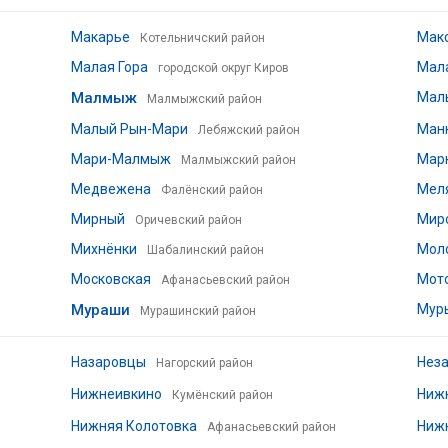
Макарье
Мак
Котельничский район
Малая Гора
Мал
городской округ Киров
Малмыж
Мал
Малмыжский район
Малый Рын-Мари
Ман
Лебяжский район
Мари-Малмыж
Мар
Малмыжский район
Медвежена
Мел
Фалёнский район
Мирный
Мир
Оричевский район
Михнёнки
Мол
Шабалинский район
Московская
Мот
Афанасьевский район
Мураши
Мур
Мурашинский район
Назаровцы
Нез
Нагорский район
Нижнеивкино
Ниж
Кумёнский район
Нижняя Колотовка
Ниж
Афанасьевский район