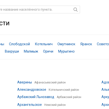
сти
яны
Слободской
Котельнич
Омутнинск
Яранск
Советс
Вахруши
Малмыж
Оричи
Мурыгино
Аверины
Адо
Афанасьевский район
Александровское
Аль
Котельничский район
Арбажский Льнозавод
Арк
Арбажский район
Архангельское
Арх
Немский район