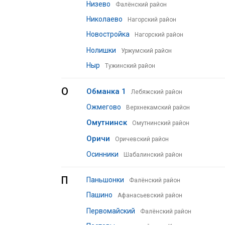
Низево
Фалёнский район
Николаево
Нагорский район
Новостройка
Нагорский район
Нолишки
Уржумский район
Ныр
Тужинский район
О
Обманка 1
Лебяжский район
Ожмегово
Верхнекамский район
Омутнинск
Омутнинский район
Оричи
Оричевский район
Осинники
Шабалинский район
П
Паньшонки
Фалёнский район
Пашино
Афанасьевский район
Первомайский
Фалёнский район