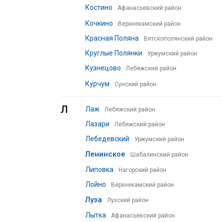
Костино
Афанасьевский район
Кочкино
Верхнекамский район
Красная Поляна
Вятскополянский район
Круглые Полянки
Уржумский район
Кузнецово
Лебяжский район
Курчум
Сунский район
Л
Лаж
Лебяжский район
Лазари
Лебяжский район
Лебедевский
Уржумский район
Ленинское
Шабалинский район
Липовка
Нагорский район
Лойно
Верхнекамский район
Луза
Лузский район
Лытка
Афанасьевский район