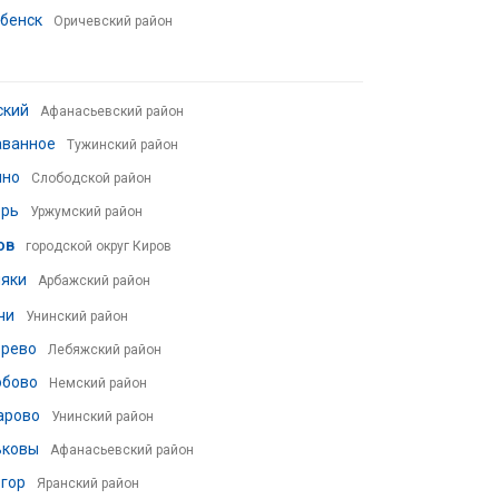
бенск
Оричевский район
ский
Афанасьевский район
аванное
Тужинский район
ино
Слободской район
ерь
Уржумский район
ов
городской округ Киров
ляки
Арбажский район
чи
Унинский район
орево
Лебяжский район
обово
Немский район
арово
Унинский район
ьковы
Афанасьевский район
гор
Яранский район