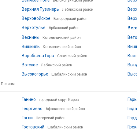
Великое Поле
Вер
Белохолуницкий район
Верхняя Пузинерь
Вер
Лебяжский район
Верховойское
Вер
Богородский район
Верхотулье
Вер
Арбажский район
Веснины
Вет
Котельничский район
Вишкиль
Виш
Котельничский район
Воробьёва Гора
Вост
Советский район
Вотское
Вын
Лебяжский район
Высокогорье
Выс
Шабалинский район
е Поляны
Ганино
Гарь
городской округ Киров
Георгиево
Гид
Афанасьевский район
Гогли
Гор
Нагорский район
Гостовский
Грек
Шабалинский район