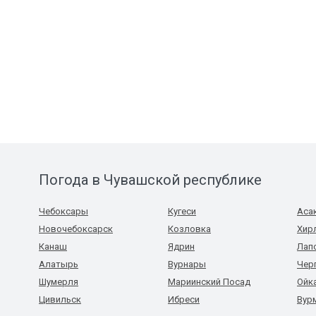
Погода в Чувашской республике
Чебоксары
Кугеси
Аса
Новочебоксарск
Козловка
Хир
Канаш
Ядрин
Лап
Алатырь
Вурнары
Чер
Шумерля
Мариинский Посад
Ойк
Цивильск
Ибреси
Вур