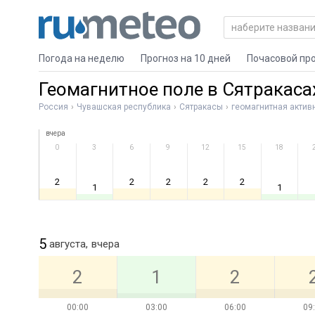
Погода на неделю
Прогноз на 10 дней
Почасовой пр
Геомагнитное поле в Сятракаса
Россия
Чувашская республика
Сятракасы
геомагнитная актив
вчера
0
3
6
9
12
15
18
2
2
2
2
2
1
1
5
августа,
вчера
2
1
2
00:00
03:00
06:00
09