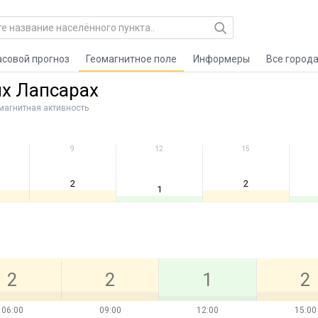
асовой прогноз
Геомагнитное поле
Информеры
Все город
ых Лапсарах
магнитная активность
9
12
15
2
2
1
2
2
1
2
06:00
09:00
12:00
15:00