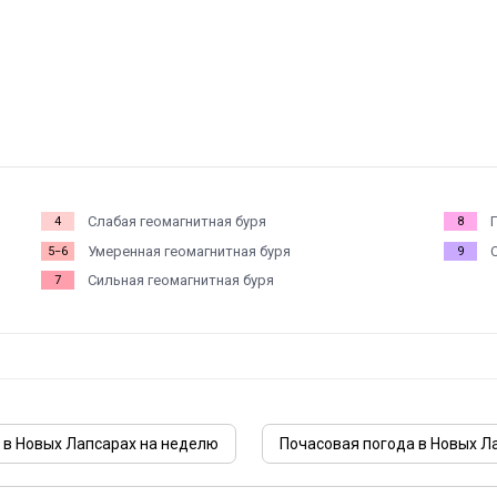
Слабая геомагнитная буря
4
8
Умеренная геомагнитная буря
5−6
9
Сильная геомагнитная буря
7
 в Новых Лапсарах на неделю
Почасовая погода в Новых Л