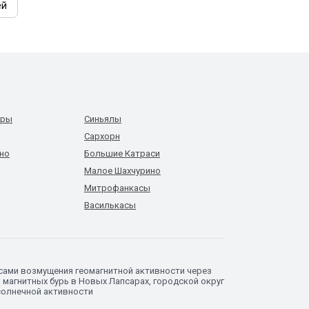
ей
уры
Синьялы
Сархорн
но
Большие Катраси
Малое Шахчурино
Митрофанкасы
Василькасы
сами возмущения геомагнитной активности через
 магнитных бурь в Новых Лапсарах, городской округ
солнечной активности