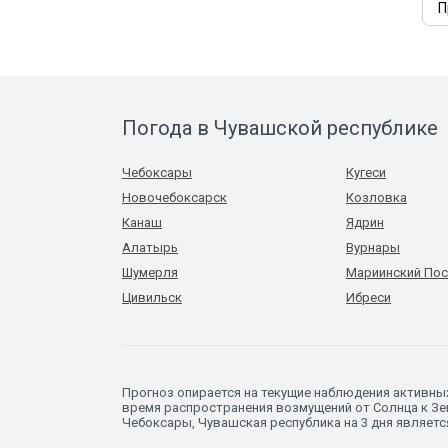
П
Погода в Чувашской республике
Чебоксары
Кугеси
Новочебоксарск
Козловка
Канаш
Ядрин
Алатырь
Вурнары
Шумерля
Мариинский По
Цивильск
Ибреси
Прогноз опирается на текущие наблюдения активны
время распространения возмущений от Солнца к Зем
Чебоксары, Чувашская республика на 3 дня являетс