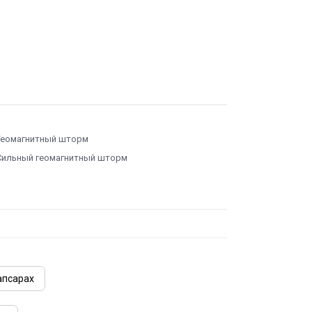
Геомагнитный шторм
Сильный геомагнитный шторм
апсарах