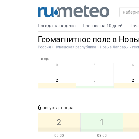
Погода на неделю
Прогноз на 10 дней
Поч
Геомагнитное поле в Нов
Россия
Чувашская республика
Новые Лапсары
гео
вчера
0
3
6
2
2
1
6
августа,
вчера
2
1
00:00
03:00