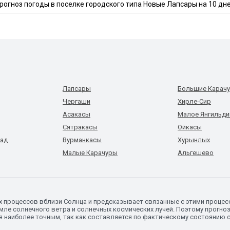
рогноз погоды в поселке городского типа Новые Лапсары на 10 дн
Лапсары
Большие Карач
Чергаши
Хирле-Сир
Асакасы
Малое Янгильди
Сятракасы
Ойкасы
сад
Вурманкасы
Хурынлых
Малые Карачуры
Альгешево
х процессов вблизи Солнца и предсказывает связанные с этими процес
ле солнечного ветра и солнечных космических лучей. Поэтому прогноз
я наиболее точным, так как составляется по фактическому состоянию 