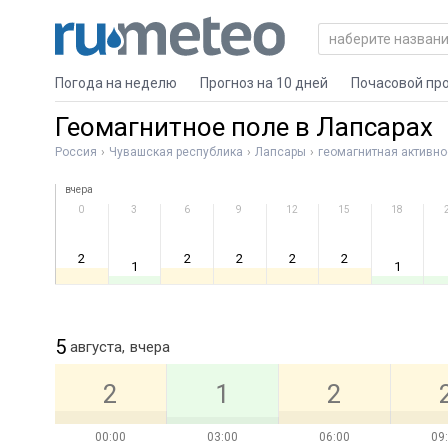
Погода на неделю
Прогноз на 10 дней
Почасовой пр
Геомагнитное поле в Лапсарах
Россия
Чувашская республика
Лапсары
геомагнитная активно
вчера
0
3
6
9
12
15
18
2
2
2
2
2
1
1
5
августа,
вчера
2
1
2
00:00
03:00
06:00
09