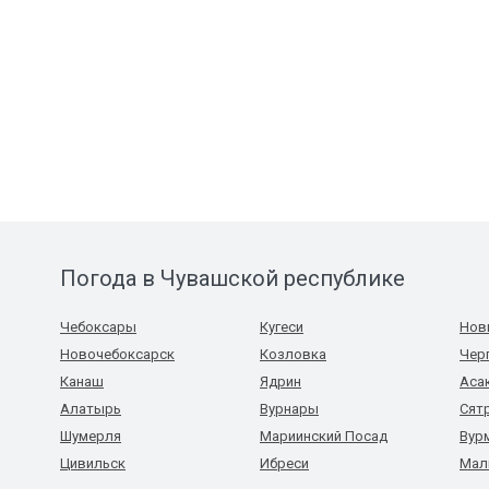
Погода в Чувашской республике
Чебоксары
Кугеси
Нов
Новочебоксарск
Козловка
Чер
Канаш
Ядрин
Аса
Алатырь
Вурнары
Сят
Шумерля
Мариинский Посад
Вур
Цивильск
Ибреси
Мал