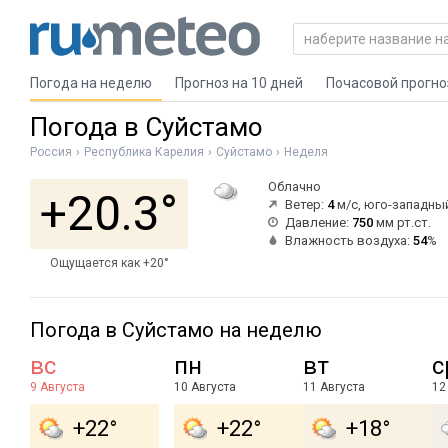
Погода на неделю
Прогноз на 10 дней
Почасовой прогно
Погода в Суйстамо
Россия
Республика Карелия
Суйстамо
Неделя
Облачно
+20.3°
Ветер:
4
м/с, юго-западны
Давление:
750
мм рт.ст.
Влажность воздуха:
54
%
Ощущается как +20°
Погода в Суйстамо на неделю
вс
пн
вт
с
9 Августа
10 Августа
11 Августа
12
+22°
+22°
+18°