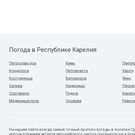
Погода в Республике Карелия
Петрозаводск
Кемь
Леппя
Кондопога
Питкяранта
Харлу
Костомукша
Беломорск
Янис
Сегежа
Надвоицы
Ляске
Сортавала
Пудож
Керис
Медвежьегорск
Суоярви
Райко
На нашем сайте всегда самый точный прогноз погоды в поселке С
использованием модели европейского центра среднесрочных прог