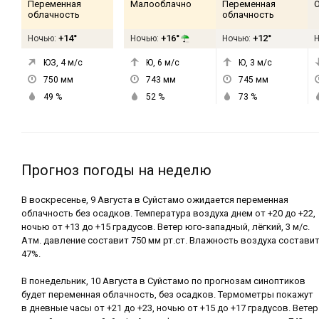
Переменная
Малооблачно
Переменная
облачность
облачность
+14°
+16°
+12°
Ночью:
Ночью:
Ночью:
ЮЗ, 4
м/с
Ю, 6
м/с
Ю, 3
м/с
750
мм
743
мм
745
мм
49
%
52
%
73
%
Прогноз погоды на неделю
В воскресенье, 9 Августа в Суйстамо ожидается переменная
облачность без осадков. Температура воздуха днем от +20 до +22,
ночью от +13 до +15 градусов. Ветер юго-западный, лёгкий, 3 м/с.
Атм. давление составит 750 мм рт.ст. Влажность воздуха состави
47%.
В понедельник, 10 Августа в Суйстамо по прогнозам синоптиков
будет переменная облачность, без осадков. Термометры покажут
в дневные часы от +21 до +23, ночью от +15 до +17 градусов. Ветер