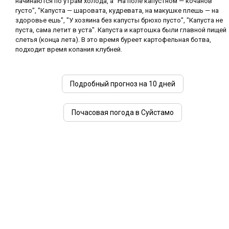
начинаются по утрам холода, а "На поле капустном — кочанов
густо", "Капуста — шаровата, кудревата, на макушке плешь — на
здоровье ешь", "У хозяина без капусты брюхо пусто", "Капуста не
пуста, сама летит в уста". Капуста и картошка были главной пищей
слетья (конца лета). В это время буреет картофельная ботва,
подходит время копания клубней.
Подробный прогноз на 10 дней
Почасовая погода в Суйстамо