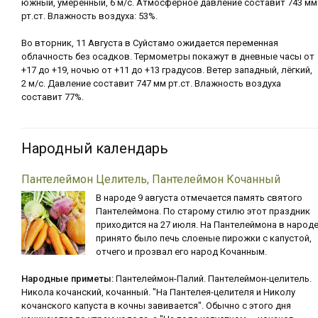
южный, умеренный, 6 м/с. Атмосферное давление составит 743 мм
рт.ст. Влажность воздуха: 53%.
Во вторник, 11 Августа в Суйстамо ожидается переменная
облачность без осадков. Термометры покажут в дневные часы от
+17 до +19, ночью от +11 до +13 градусов. Ветер западный, лёгкий,
2 м/с. Давление составит 747 мм рт.ст. Влажность воздуха
составит 77%.
Народный календарь
Пантелеймон Целитель, Пантелеймон Кочанный
В народе 9 августа отмечается память святого
Пантелеймона. По старому стилю этот праздник
приходится на 27 июля. На Пантелеймона в народ
принято было печь слоеные пирожки с капустой,
отчего и прозвал его народ Кочанным.
Народные приметы:
Пантелеймон-Палий. Пантелеймон-целитель.
Никола кочанский, кочанный. "На Пантелея-целителя и Николу
кочанского капуста в кочны завивается". Обычно с этого дня