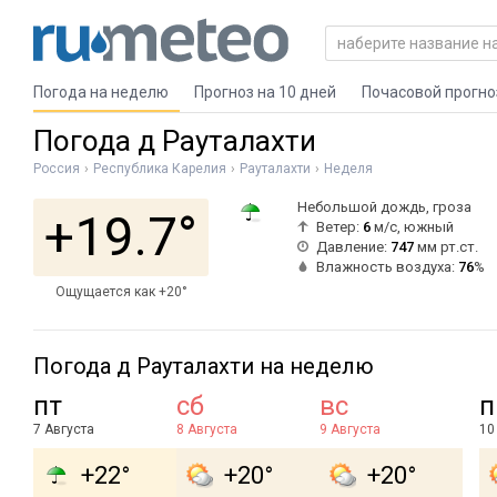
Погода на неделю
Прогноз на 10 дней
Почасовой прогно
Погода д Рауталахти
Россия
Республика Карелия
Рауталахти
Неделя
Небольшой дождь, гроза
+19.7°
Ветер:
6
м/с, южный
Давление:
747
мм рт.ст.
Влажность воздуха:
76
%
Ощущается как +20°
Погода д Рауталахти на неделю
пт
сб
вс
п
7 Августа
8 Августа
9 Августа
10
+22°
+20°
+20°