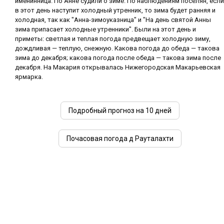
именинница. По Анне судили о зиме. По наблюдениям поселян, если
в этот день наступит холодный утренник, то зима будет ранняя и
холодная, так как "Анна-зимоуказница" и "На день святой Анны
зима припасает холодные утренники". Были на этот день и
приметы: светлая и теплая погода предвещает холодную зиму,
дождливая — теплую, снежную. Какова погода до обеда — такова
зима до декабря; какова погода после обеда — такова зима после
декабря. На Макария открывалась Нижегородская Макарьевская
ярмарка.
Подробный прогноз на 10 дней
Почасовая погода д Рауталахти