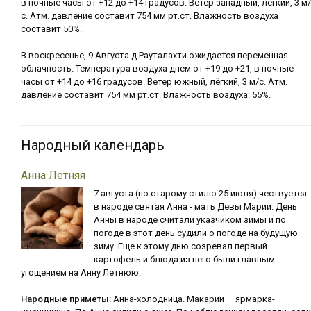
в ночные часы от +12 до +14 градусов. Ветер западный, лёгкий, 3 м/
с. Атм. давление составит 754 мм рт.ст. Влажность воздуха
составит 50%.
В воскресенье, 9 Августа д Рауталахти ожидается переменная
облачность. Температура воздуха днем от +19 до +21, в ночные
часы от +14 до +16 градусов. Ветер южный, лёгкий, 3 м/с. Атм.
давление составит 754 мм рт.ст. Влажность воздуха: 55%.
Народный календарь
Анна Летняя
7 августа (по старому стилю 25 июля) чествуется
в народе святая Анна - мать Девы Марии. День
Анны в народе считали указчиком зимы и по
погоде в этот день судили о погоде на будущую
зиму. Еще к этому дню созревал первый
картофель и блюда из него были главным
угощением на Анну Летнюю.
Народные приметы:
Анна-холодница. Макарий — ярмарка-