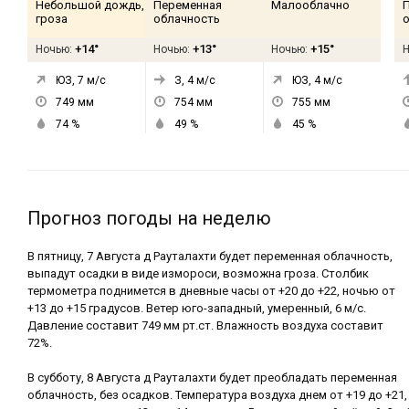
Небольшой дождь,
Переменная
Малооблачно
гроза
облачность
+14°
+13°
+15°
Ночью:
Ночью:
Ночью:
ЮЗ, 7
м/с
З, 4
м/с
ЮЗ, 4
м/с
749
мм
754
мм
755
мм
74
%
49
%
45
%
Прогноз погоды на неделю
В пятницу, 7 Августа д Рауталахти будет переменная облачность,
выпадут осадки в виде измороси, возможна гроза. Столбик
термометра поднимется в дневные часы от +20 до +22, ночью от
+13 до +15 градусов. Ветер юго-западный, умеренный, 6 м/с.
Давление составит 749 мм рт.ст. Влажность воздуха составит
72%.
В субботу, 8 Августа д Рауталахти будет преобладать переменная
облачность, без осадков. Температура воздуха днем от +19 до +21,