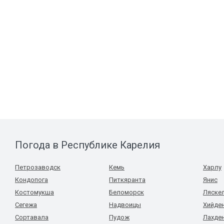
Погода в Республике Карелия
Петрозаводск
Кемь
Харлу
Кондопога
Питкяранта
Янис
Костомукша
Беломорск
Ляске
Сегежа
Надвоицы
Хийде
Сортавала
Пудож
Лахде