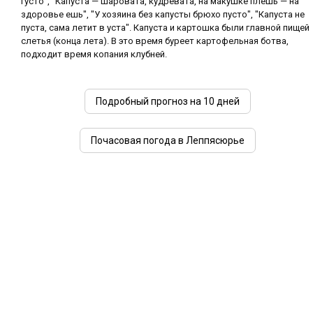
густо", "Капуста — шаровата, кудревата, на макушке плешь — на
здоровье ешь", "У хозяина без капусты брюхо пусто", "Капуста не
пуста, сама летит в уста". Капуста и картошка были главной пищей
слетья (конца лета). В это время буреет картофельная ботва,
подходит время копания клубней.
Подробный прогноз на 10 дней
Почасовая погода в Леппясюрье