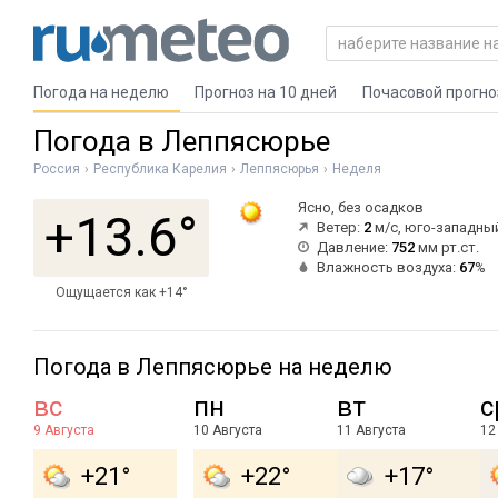
Погода на неделю
Прогноз на 10 дней
Почасовой прогно
Погода в Леппясюрье
Россия
Республика Карелия
Леппясюрья
Неделя
Ясно, без осадков
+13.6°
Ветер:
2
м/с, юго-западны
Давление:
752
мм рт.ст.
Влажность воздуха:
67
%
Ощущается как +14°
Погода в Леппясюрье на неделю
вс
пн
вт
с
9 Августа
10 Августа
11 Августа
12
+21°
+22°
+17°