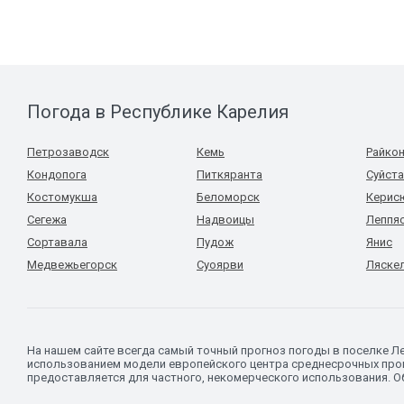
Погода в Республике Карелия
Петрозаводск
Кемь
Райко
Кондопога
Питкяранта
Суйст
Костомукша
Беломорск
Керис
Сегежа
Надвоицы
Леппя
Сортавала
Пудож
Янис
Медвежьегорск
Суоярви
Ляске
На нашем сайте всегда самый точный прогноз погоды в поселке Л
использованием модели европейского центра среднесрочных прог
предоставляется для частного, некомерческого использования. Об