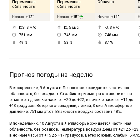
Переменная
Переменная
Облачно
облачность
облачность
+12°
+15°
+11°
Ночью:
Ночью:
Ночью:
ЮЗ, 3
м/с
Ю, 5
м/с
Ю, 3
м/с
751
мм
745
мм
748
мм
49
%
53
%
87
%
Прогноз погоды на неделю
В воскресенье, 9 Августа в Леппясюрье ожидается частичная
облачность, без осадков. Столбик термометра остановится на
отметке в дневные часы от +20 до +22, в ночные часы от +11 до
+13 градусов. Ветер юго-западный, лёгкий, 3 м/с. Атмосферное
давление: 751 мм рт.ст. Влажность воздуха составит 48%.
В понедельник, 10 Августа в Леппясюрье ожидается частичная
облачность, без осадков. Температура воздуха днем от +21 до +23,
в ночные часы от +15 до +17 градусов. Ветер южный, слабый, 5 м/с.