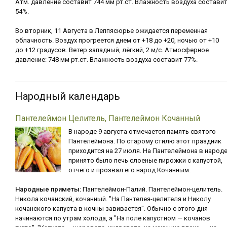
Атм. давление составит 744 мм рт.ст. Влажность воздуха состави
54%.
Во вторник, 11 Августа в Леппясюрье ожидается переменная
облачность. Воздух прогреется днем от +18 до +20, ночью от +10
до +12 градусов. Ветер западный, лёгкий, 2 м/с. Атмосферное
давление: 748 мм рт.ст. Влажность воздуха составит 77%.
Народный календарь
Пантелеймон Целитель, Пантелеймон Кочанный
В народе 9 августа отмечается память святого
Пантелеймона. По старому стилю этот праздник
приходится на 27 июля. На Пантелеймона в народ
принято было печь слоеные пирожки с капустой,
отчего и прозвал его народ Кочанным.
Народные приметы:
Пантелеймон-Палий. Пантелеймон-целитель.
Никола кочанский, кочанный. "На Пантелея-целителя и Николу
кочанского капуста в кочны завивается". Обычно с этого дня
начинаются по утрам холода, а "На поле капустном — кочанов