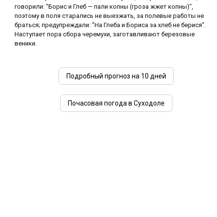
говорили: "Борис и Глеб — пали копны (гроза жжет копны)",
поэтому в поля старались не выезжать, за полевые работы не
браться; предупреждали: "На Глеба и Бориса за хлеб не берися".
Наступает пора сбора черемухи, заготавливают березовые
веники.
Подробный прогноз на 10 дней
Почасовая погода в Суходоле