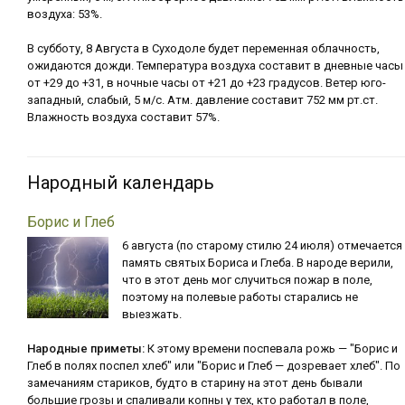
воздуха: 53%.
В субботу, 8 Августа в Суходоле будет переменная облачность,
ожидаются дожди. Температура воздуха составит в дневные часы
от +29 до +31, в ночные часы от +21 до +23 градусов. Ветер юго-
западный, слабый, 5 м/с. Атм. давление составит 752 мм рт.ст.
Влажность воздуха составит 57%.
Народный календарь
Борис и Глеб
6 августа (по старому стилю 24 июля) отмечается
память святых Бориса и Глеба. В народе верили,
что в этот день мог случиться пожар в поле,
поэтому на полевые работы старались не
выезжать.
Народные приметы:
К этому времени поспевала рожь — "Борис и
Глеб в полях поспел хлеб" или "Борис и Глеб — дозревает хлеб". По
замечаниям стариков, будто в старину на этот день бывали
большие грозы и спаливали копны у тех, кто работал в поле,