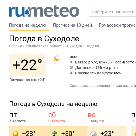
Погода на неделю
Прогноз на 10 дней
Почасовой прогно
Погода в Суходоле
Россия
Ульяновская область
Суходол
Неделя
ясно
+22°
Ветер:
2
м/с, южный, юго-восто
Давление:
756
мм рт.ст.
Влажность воздуха:
65
%
Ощущается как +24°
Сводка зафиксирована 14 мин назад (в
Погода в Суходоле на неделю
пт
сб
вс
п
7 Августа
8 Августа
9 Августа
10
+28°
+30°
+23°