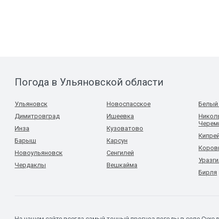
Погода в Ульяновской области
Ульяновск
Новоспасское
Белый
Димитровград
Ишеевка
Николь
Черем
Инза
Кузоватово
Кипре
Барыш
Карсун
Коров
Новоульяновск
Сенгилей
Уразг
Чердаклы
Вешкайма
Бирля
На нашем сайте всегда самый точный прогноз погоды в селе Сухо