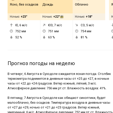
Ясно, без осадков
Дождь
Облачно
Я
+23°
+22°
+18°
Ночью:
Ночью:
Ночью:
Ю, 6
м/с
ЮЗ, 7
м/с
СЗ, 5
м/с
752
мм
751
мм
754
мм
52
%
63
%
81
%
Прогноз погоды на неделю
В четверг, 6 Августа в Суходоле ожидается ясная погода. Столбик
термометра поднимется в дневные часы от +25 до +27, в ночные
часы от +22 до +24 градусов. Ветер южный, лёгкий, 3 м/с.
Атмосферное давление: 756 мм рт.ст. Влажность воздуха: 41%.
В пятницу, 7 Августа в Суходоле как обещают синоптики, будет
малооблачно, без осадков. Температура воздуха в дневные часы
от +27 до +29, ночью от +21 до +23 градусов. Ветер южный,
умеренный, 6 м/с. Атмосферное давление: 752 мм рт.ст. Влажность