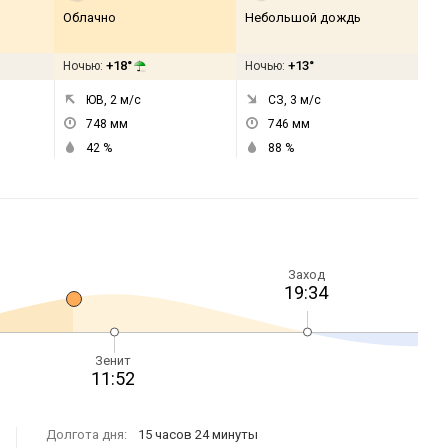
Облачно
Небольшой дождь
+18°
+13°
Ночью:
Ночью:
ЮВ, 2
м/с
СЗ, 3
м/с
748
мм
746
мм
42
%
88
%
Заход
19:34
Зенит
11:52
Долгота дня:
15 часов 24 минуты