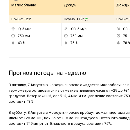
Малооблачно
Дождь
Дождь
+21°
+19°
Ночью:
Ночью:
Ночью:
Ю, 5
м/с
ЮЗ, 5
м/с
СЗ, 
750
мм
750
мм
751
43
%
75
%
78
Прогноз погоды на неделю
В пятницу, 7 Августа в Новоульяновске ожидается малооблачная п
термометра остановится на отметке в дневные часы от +29 до +31,
градусов. Ветер южный, слабый, 4 м/с. Атм. давление составит 750
составит 43%.
В субботу, 8 Августа в Новоульяновске пройдут дожди, местами 
днем от +28 до +30, ночью от +18 до +20 градусов. Ветер юго-запад
составит 749 мм рт.ст. Влажность воздуха составит 75%.