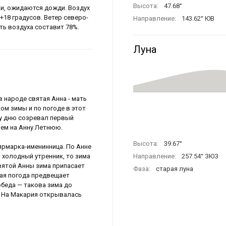
Высота:
47.68°
ки, ожидаются дожди. Воздух
 +18 градусов. Ветер северо-
Направление:
143.62° ЮВ
сть воздуха составит 78%.
Луна
в народе святая Анна - мать
ом зимы и по погоде в этот
му дню созревал первый
ием на Анну Летнюю.
Высота:
39.67°
ярмарка-именинница. По Анне
т холодный утренник, то зима
Направление:
257.54° ЗЮЗ
святой Анны зима припасает
Фаза:
старая луна
лая погода предвещает
обеда — такова зима до
я. На Макария открывалась