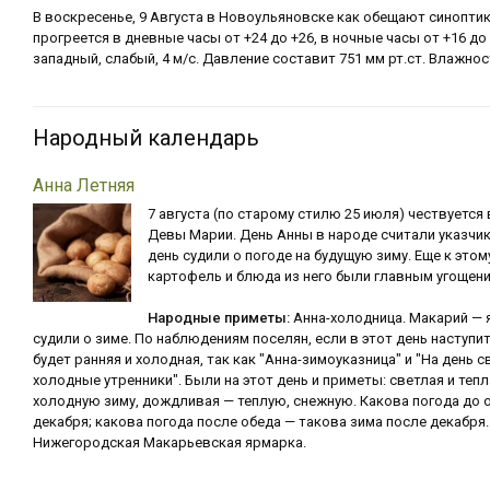
В воскресенье, 9 Августа в Новоульяновске как обещают синопти
прогреется в дневные часы от +24 до +26, в ночные часы от +16 до
западный, слабый, 4 м/с. Давление составит 751 мм рт.ст. Влажно
Народный календарь
Анна Летняя
7 августа (по старому стилю 25 июля) чествуется 
Девы Марии. День Анны в народе считали указчик
день судили о погоде на будущую зиму. Еще к это
картофель и блюда из него были главным угощен
Народные приметы:
Анна-холодница. Макарий — 
судили о зиме. По наблюдениям поселян, если в этот день наступи
будет ранняя и холодная, так как "Анна-зимоуказница" и "На день 
холодные утренники". Были на этот день и приметы: светлая и теп
холодную зиму, дождливая — теплую, снежную. Какова погода до 
декабря; какова погода после обеда — такова зима после декабр
Нижегородская Макарьевская ярмарка.