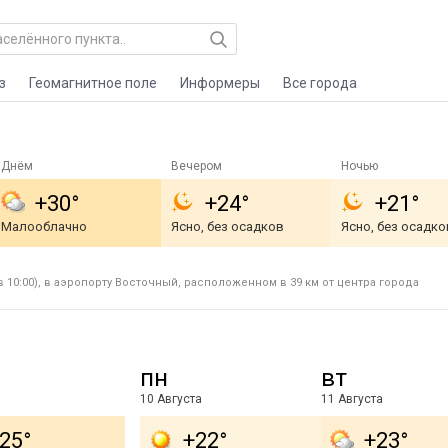
з
Геомагнитное поле
Информеры
Все города
Днём
Вечером
Ночью
+30°
+24°
+21°
Малооблачно
Ясно, без осадков
Ясно, без осадко
 10:00), в аэропорту Восточный, расположенном в 39 км от центра города
пн
вт
10 Августа
11 Августа
25°
+22°
+23°