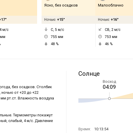
Ясно, без осадков
Малооблачно
+17°
+15°
+16°
Ночью:
Ночью:
4
м/с
С, 5
м/с
СВ, 2
м/с
мм
755
мм
753
мм
%
48
%
46
%
Солнце
Восход
04:09
огода, без осадков. Столбик
 ночью от +20 до +22
 мм рт.ст. Влажность воздуха
сильные. Термометры покажут
ный, слабый, 4 м/с. Давление
Время:
10:13:54