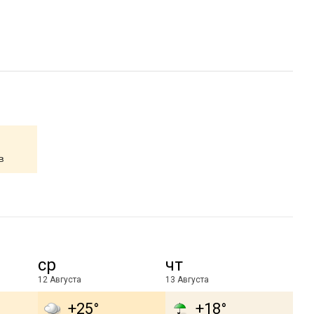
в
ср
чт
12 Августа
13 Августа
+25°
+18°