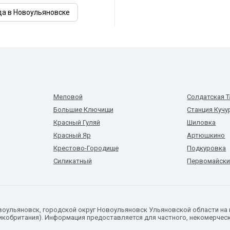
да в Новоульяновске
Меловой
Солдатская 
Большие Ключищи
Станция Куч
Красный Гуляй
Шиловка
Красный Яр
Артюшкино
Крестово-Городище
Подкуровка
Силикатный
Первомайски
овоульяновск, городской округ Новоульяновск Ульяновской области н
икобритания). Информация предоставляется для частного, некомерческо