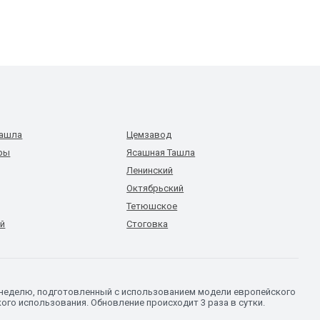
Ташла
Цемзавод
уры
Ясашная Ташла
Ленинский
Октябрьский
Тетюшское
й
Стоговка
а неделю, подготовленный с использованием модели европейского
го использования. Обновление происходит 3 раза в сутки.