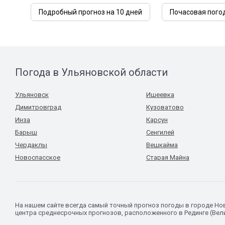
Подробный прогноз на 10 дней
Почасовая пого
Погода в Ульяновской области
Ульяновск
Ишеевка
Димитровград
Кузоватово
Инза
Карсун
Барыш
Сенгилей
Чердаклы
Вешкайма
Новоспасское
Старая Майна
На нашем сайте всегда самый точный прогноз погоды в городе Н
центра среднесрочных прогнозов, расположенного в Рединге (Вел