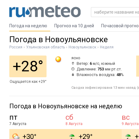
Погода на неделю
Прогноз на 10 дней
Почасовой прогно
Погода в Новоульяновске
Россия
Ульяновская область
Новоульяновск
Неделя
ясно
+28°
Ветер:
6
м/с, южный
Давление:
753
мм рт.ст.
Влажность воздуха:
48
%
Ощущается как +29°
Сводка зафиксирована 13 мин назад (в
Погода в Новоульяновске на неделю
пт
сб
вс
7 Августа
8 Августа
9 Августа
+30°
+29°
+