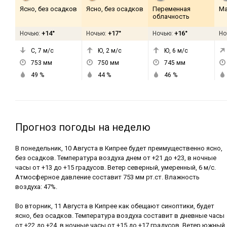
Ясно, без осадков
Ясно, без осадков
Переменная
Ма
облачность
+14°
+17°
+16°
Ночью:
Ночью:
Ночью:
Но
С, 7
м/с
Ю, 2
м/с
Ю, 6
м/с
753
мм
750
мм
745
мм
49
%
44
%
46
%
Прогноз погоды на неделю
В понедельник, 10 Августа в Кипрее будет преимущественно ясно,
без осадков. Температура воздуха днем от +21 до +23, в ночные
часы от +13 до +15 градусов. Ветер северный, умеренный, 6 м/с.
Атмосферное давление составит 753 мм рт.ст. Влажность
воздуха: 47%.
Во вторник, 11 Августа в Кипрее как обещают синоптики, будет
ясно, без осадков. Температура воздуха составит в дневные часы
от +22 до +24, в ночные часы от +15 до +17 градусов. Ветер южный,