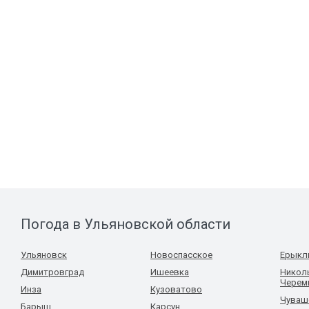
Погода в Ульяновской области
Ульяновск
Новоспасское
Ерыкл
Димитровград
Ишеевка
Николь
Черем
Инза
Кузоватово
Чуваш
Барыш
Карсун