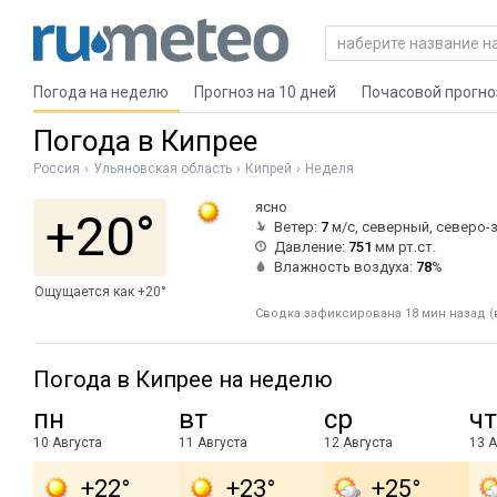
Погода на неделю
Прогноз на 10 дней
Почасовой прогно
Погода в Кипрее
Россия
Ульяновская область
Кипрей
Неделя
ясно
+20°
Ветер:
7
м/с, северный, северо-
Давление:
751
мм рт.ст.
Влажность воздуха:
78
%
Ощущается как +20°
Сводка зафиксирована 18 мин назад (в
Погода в Кипрее на неделю
пн
вт
ср
чт
10 Августа
11 Августа
12 Августа
13 А
+22°
+23°
+25°