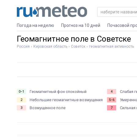
Погода на неделю
Прогноз на 10 дней
Почасовой пр
Геомагнитное поле в Советске
Россия
Кировская область
Советск
геомагнитная активность
Геомагнитный фон спокойный
Слабая г
0−1
4
Небольшие геомагнитные возмущения
Умеренна
2
5−6
Возмущенное поле
Сильная 
3
7