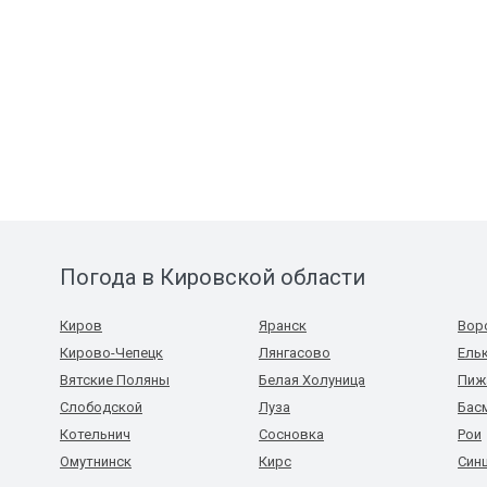
Погода в Кировской области
Киров
Яранск
Вор
Кирово-Чепецк
Лянгасово
Ель
Вятские Поляны
Белая Холуница
Пиж
Слободской
Луза
Бас
Котельнич
Сосновка
Рои
Омутнинск
Кирс
Син