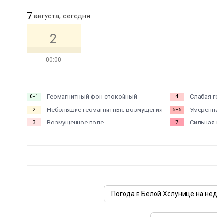
7
августа,
сегодня
2
00:00
Геомагнитный фон спокойный
Слабая г
0−1
4
Небольшие геомагнитные возмущения
Умеренна
2
5−6
Возмущенное поле
Сильная 
3
7
Погода в Белой Холунице на не