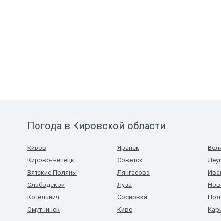
Погода в Кировской области
Киров
Яранск
Вел
Кирово-Чепецк
Советск
Леу
Вятские Поляны
Лянгасово
Ива
Слободской
Луза
Нов
Котельнич
Сосновка
Пол
Омутнинск
Кирс
Кар