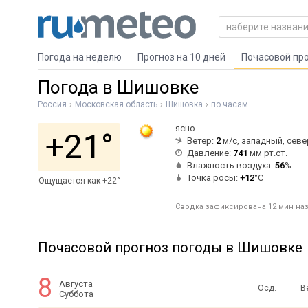
Погода на неделю
Прогноз на 10 дней
Почасовой пр
Погода в Шишовке
Россия
Московская область
Шишовка
по часам
ясно
+21°
Ветер:
2
м/с, западный, сев
Давление:
741
мм рт.ст.
Влажность воздуха:
56
%
Точка росы:
+12
°C
Ощущается как +22°
Сводка зафиксирована 12 мин наз
Почасовой прогноз погоды в Шишовке
8
Августа
Осд.
В
Суббота