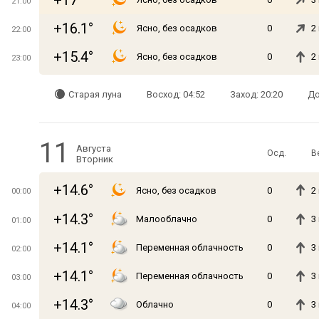
+17°
21:00
+16.1°
Ясно, без осадков
0
2
22:00
+15.4°
Ясно, без осадков
0
2
23:00
Старая луна
Восход: 04:52
Заход: 20:20
До
11
Августа
Осд.
В
Вторник
+14.6°
Ясно, без осадков
0
2
00:00
+14.3°
Малооблачно
0
3
01:00
+14.1°
Переменная облачность
0
3
02:00
+14.1°
Переменная облачность
0
3
03:00
+14.3°
Облачно
0
3
04:00