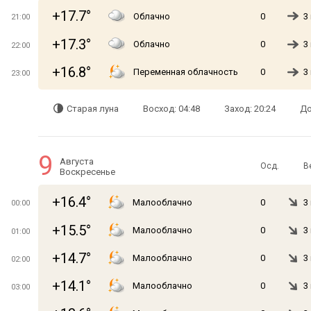
+17.7°
Облачно
0
3
21:00
+17.3°
Облачно
0
3
22:00
+16.8°
Переменная облачность
0
3
23:00
Старая луна
Восход: 04:48
Заход: 20:24
До
9
Августа
Осд.
В
Воскресенье
+16.4°
Малооблачно
0
3
00:00
+15.5°
Малооблачно
0
3
01:00
+14.7°
Малооблачно
0
3
02:00
+14.1°
Малооблачно
0
3
03:00