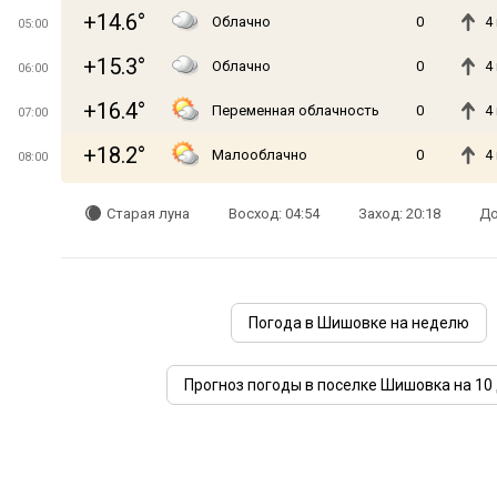
+14.6°
Облачно
0
4
05:00
+15.3°
Облачно
0
4
06:00
+16.4°
Переменная облачность
0
4
07:00
+18.2°
Малооблачно
0
4
08:00
Старая луна
Восход: 04:54
Заход: 20:18
До
Погода в Шишовке на неделю
Прогноз погоды в поселке Шишовка на 10