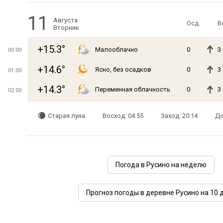
11
Августа
Осд.
В
Вторник
+15.3°
Малооблачно
0
3
00:00
+14.6°
Ясно, без осадков
0
3
01:00
+14.3°
Переменная облачность
0
3
02:00
Старая луна
Восход: 04:55
Заход: 20:14
До
Погода в Русино на неделю
Прогноз погоды в деревне Русино на 10 