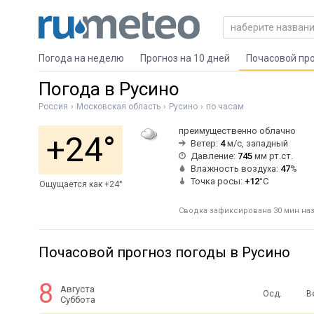
Погода на неделю
Прогноз на 10 дней
Почасовой пр
Погода в Русино
Россия
Московская область
Русино
по часам
преимущественно облачно
+24°
Ветер:
4
м/с, западный
Давление:
745
мм рт.ст.
Влажность воздуха:
47
%
Точка росы:
+12
°C
Ощущается как +24°
Сводка зафиксирована 30 мин наза
Почасовой прогноз погоды в Русино
8
Августа
Осд.
В
Суббота