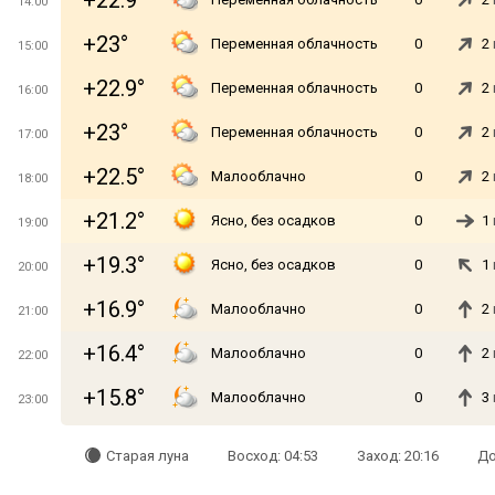
+22.9°
14:00
+23°
Переменная облачность
0
2
15:00
+22.9°
Переменная облачность
0
2
16:00
+23°
Переменная облачность
0
2
17:00
+22.5°
Малооблачно
0
2
18:00
+21.2°
Ясно, без осадков
0
1
19:00
+19.3°
Ясно, без осадков
0
1
20:00
+16.9°
Малооблачно
0
2
21:00
+16.4°
Малооблачно
0
2
22:00
+15.8°
Малооблачно
0
3
23:00
Старая луна
Восход: 04:53
Заход: 20:16
До