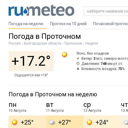
Погода на неделю
Прогноз на 10 дней
Почасовой прогно
Погода в Проточном
Россия
Белгородская область
Проточное
Неделя
Ясно, без осадков
+17.2°
Ветер:
3
м/с, северо-вост
Давление:
748
мм рт.ст.
Влажность воздуха:
75
%
Ощущается как +18°
Погода в Проточном на неделю
пн
вт
ср
чт
10 Августа
11 Августа
12 Августа
13 А
+25°
+27°
+24°