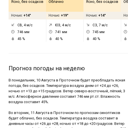
Ясно, без осадков
Облачно
Ясно, без осадков
Об
+14°
+19°
+14°
Ночью:
Ночью:
Ночью:
Но
СВ, 4
м/с
ЮЗ, 4
м/с
СЗ, 7
м/с
746
мм
741
мм
745
мм
45
%
40
%
40
%
Прогноз погоды на неделю
В понедельник, 10 Августа в Проточном будет преобладать ясная
погода, без осадков. Температура воздуха днем от +24 до +26,
ночью от +13 до +15 градусов. Ветер северо-восточный, лёгкий, 3
м/с. Атмосферное давление составит 746 мм рт.ст. Влажность
воздуха составит 45%.
Во вторник, 11 Августа в Проточном по прогнозам синоптиков
будет облачно, без осадков. Температура воздуха составит в
дневные часы от +26 до +28, ночью от +18 до +20 градусов. Ветер