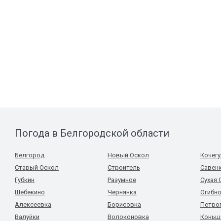
Погода в Белгородской области
Белгород
Новый Оскол
Кочег
Старый Оскол
Строитель
Савен
Губкин
Разумное
Сухая
Шебекино
Чернянка
Огибн
Алексеевка
Борисовка
Петро
Валуйки
Волоконовка
Коньш