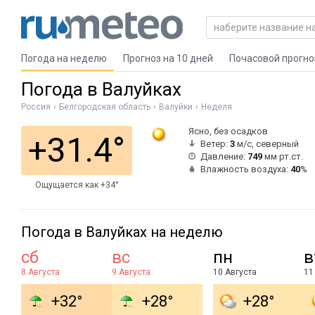
Погода на неделю
Прогноз на 10 дней
Почасовой прогно
Погода в Валуйках
Россия
Белгородская область
Валуйки
Неделя
Ясно, без осадков
+31.4°
Ветер:
3
м/с, северный
Давление:
749
мм рт.ст.
Влажность воздуха:
40
%
Ощущается как +34°
Погода в Валуйках на неделю
сб
вс
пн
в
8 Августа
9 Августа
10 Августа
11
+32°
+28°
+28°