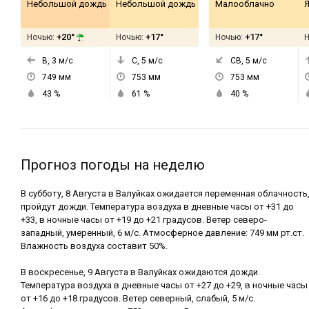
Небольшой дождь
Небольшой дождь
Малооблачно
Я
+20°
+17°
+17°
Ночью:
Ночью:
Ночью:
В, 3
м/с
С, 5
м/с
СВ, 5
м/с
749
мм
753
мм
753
мм
43
%
61
%
40
%
Прогноз погоды на неделю
В субботу, 8 Августа в Валуйках ожидается переменная облачность
пройдут дожди. Температура воздуха в дневные часы от +31 до
+33, в ночные часы от +19 до +21 градусов. Ветер северо-
западный, умеренный, 6 м/с. Атмосферное давление: 749 мм рт.ст.
Влажность воздуха составит 50%.
В воскресенье, 9 Августа в Валуйках ожидаются дожди.
Температура воздуха в дневные часы от +27 до +29, в ночные часы
от +16 до +18 градусов. Ветер северный, слабый, 5 м/с.