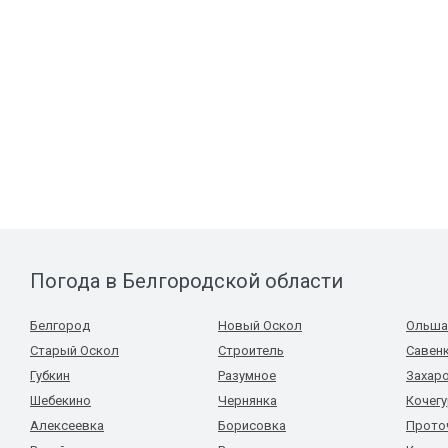
Погода в Белгородской области
Белгород
Новый Оскол
Ольша
Старый Оскол
Строитель
Савен
Губкин
Разумное
Захар
Шебекино
Чернянка
Кочег
Алексеевка
Борисовка
Прото