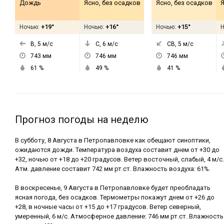
Дождь
Ясно, без осадков
Ясно, без осадков
Я
+19°
+16°
+15°
Ночью:
Ночью:
Ночью:
В, 5
м/с
С, 6
м/с
СВ, 5
м/с
743
мм
746
мм
746
мм
61
%
49
%
41
%
Прогноз погоды на неделю
В субботу, 8 Августа в Петропавловке как обещают синоптики,
ожидаются дожди. Температура воздуха составит днем от +30 до
+32, ночью от +18 до +20 градусов. Ветер восточный, слабый, 4 м/с.
Атм. давление составит 742 мм рт.ст. Влажность воздуха: 61%.
В воскресенье, 9 Августа в Петропавловке будет преобладать
ясная погода, без осадков. Термометры покажут днем от +26 до
+28, в ночные часы от +15 до +17 градусов. Ветер северный,
умеренный, 6 м/с. Атмосферное давление: 746 мм рт.ст. Влажность