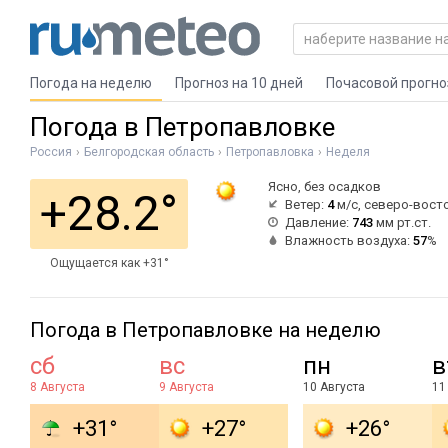
Погода на неделю
Прогноз на 10 дней
Почасовой прогно
Погода в Петропавловке
Россия
Белгородская область
Петропавловка
Неделя
Ясно, без осадков
+28.2°
Ветер:
4
м/с, северо-вост
Давление:
743
мм рт.ст.
Влажность воздуха:
57
%
Ощущается как +31°
Погода в Петропавловке на неделю
сб
вс
пн
в
8 Августа
9 Августа
10 Августа
11
+31°
+27°
+26°