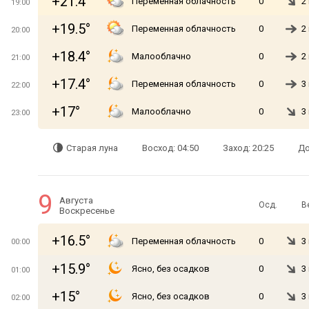
+21.4°
Переменная облачность
0
2
19:00
+19.5°
Переменная облачность
0
2
20:00
+18.4°
Малооблачно
0
2
21:00
+17.4°
Переменная облачность
0
3
22:00
+17°
Малооблачно
0
3
23:00
Старая луна
Восход: 04:50
Заход: 20:25
До
9
Августа
Осд.
В
Воскресенье
+16.5°
Переменная облачность
0
3
00:00
+15.9°
Ясно, без осадков
0
3
01:00
+15°
Ясно, без осадков
0
3
02:00