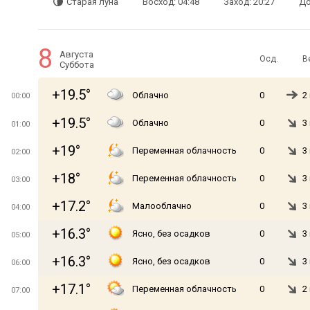
Старая луна
Восход: 04:48
Заход: 20:27
До
8
Августа
Осд.
В
Суббота
+19.5°
Облачно
0
2
00:00
+19.5°
Облачно
0
3
01:00
+19°
Переменная облачность
0
3
02:00
+18°
Переменная облачность
0
3
03:00
+17.2°
Малооблачно
0
3
04:00
+16.3°
Ясно, без осадков
0
3
05:00
+16.3°
Ясно, без осадков
0
3
06:00
+17.1°
Переменная облачность
0
2
07:00