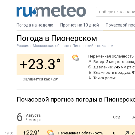
Погода на неделю
Прогноз на 10 дней
Почасовой пр
Погода в Пионерском
Россия
Московская область
Пионерский
по часам
Переменная облачность
+23.3°
Ветер:
2
м/с, юго-зап
Давление:
745
мм рт.с
Влажность воздуха:
9
Точка росы: −
Ощущается как +28°
Почасовой прогноз погоды в Пионерск
6
Августа
Осд.
В
Четверг
+22.9°
Переменная облачность
0
2
19:00