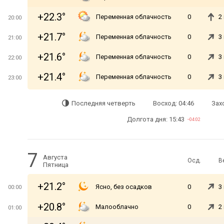
+22.3°
Переменная облачность
0
2
20:00
+21.7°
Переменная облачность
0
3
21:00
+21.6°
Переменная облачность
0
3
22:00
+21.4°
Переменная облачность
0
3
23:00
Последняя четверть
Восход: 04:46
Захо
Долгота дня: 15:43
−04:02
7
Августа
Осд.
В
Пятница
+21.2°
Ясно, без осадков
0
3
00:00
+20.8°
Малооблачно
0
2
01:00