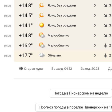
+14.8°
Ясно, без осадков
0
3
03:00
+14.5°
Ясно, без осадков
0
3
04:00
+14.1°
Ясно, без осадков
0
3
05:00
+14.8°
Малооблачно
0
3
06:00
+16.2°
Малооблачно
0
2
07:00
+17.7°
Облачно
0
2
08:00
Старая луна
Восход: 04:52
Заход: 20:23
До
Погода в Пионерском на неделю
Прогноз погоды в поселке Пионерский на 1