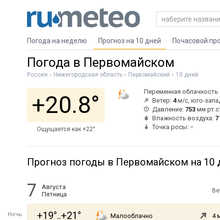
Погода на неделю
Прогноз на 10 дней
Почасовой пр
Погода в Первомайском
Россия
Нижегородская область
Первомайский
10 дней
Переменная облачность
+20.8°
Ветер:
4
м/с, юго-зап
Давление:
753
мм рт.с
Влажность воздуха:
7
Точка росы: −
Ощущается как +22°
Прогноз погоды в Первомайском на 10 
7
Августа
Ве
Пятница
+19°..+21°
Ночь
Малооблачно
4 