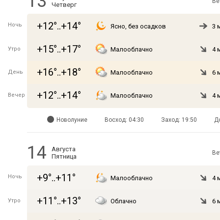
13
Ве
Четверг
+12°..+14°
Ночь
Ясно, без осадков
3 
+15°..+17°
Утро
Малооблачно
4 
+16°..+18°
День
Малооблачно
6 
+12°..+14°
Вечер
Малооблачно
4 
Новолуние
Восход: 04:30
Заход: 19:50
Д
14
Августа
Ве
Пятница
+9°..+11°
Ночь
Малооблачно
4 
+11°..+13°
Утро
Облачно
6 