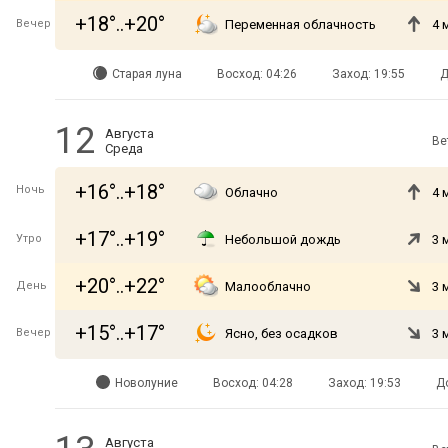
+18°..+20°
Вечер
Переменная облачность
4 
Старая луна
Восход: 04:26
Заход: 19:55
Д
12
Августа
Ве
Среда
+16°..+18°
Ночь
Облачно
4 
+17°..+19°
Утро
Небольшой дождь
3 
+20°..+22°
День
Малооблачно
3 
+15°..+17°
Вечер
Ясно, без осадков
3 
Новолуние
Восход: 04:28
Заход: 19:53
Д
Августа