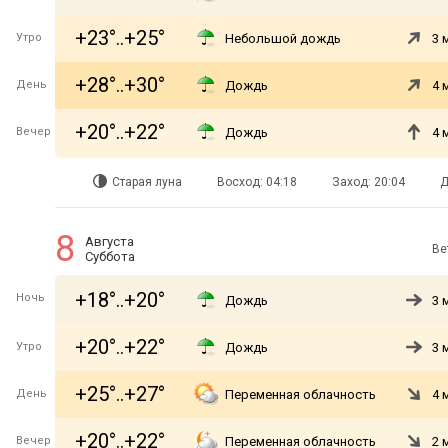
+23°..+25°
Утро
Небольшой дождь
3 
+28°..+30°
День
Дождь
4 
+20°..+22°
Вечер
Дождь
4 
Старая луна
Восход: 04:18
Заход: 20:04
Д
8
Августа
Ве
Суббота
+18°..+20°
Ночь
Дождь
3 
+20°..+22°
Утро
Дождь
3 
+25°..+27°
День
Переменная облачность
4 
+20°..+22°
Вечер
Переменная облачность
2 