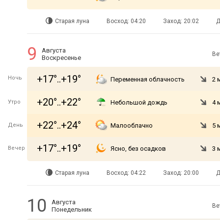
Старая луна
Восход: 04:20
Заход: 20:02
Д
9
Августа
Ве
Воскресенье
+17°..+19°
Ночь
Переменная облачность
2 
+20°..+22°
Утро
Небольшой дождь
4 
+22°..+24°
День
Малооблачно
5 
+17°..+19°
Вечер
Ясно, без осадков
3 
Старая луна
Восход: 04:22
Заход: 20:00
Д
10
Августа
Ве
Понедельник