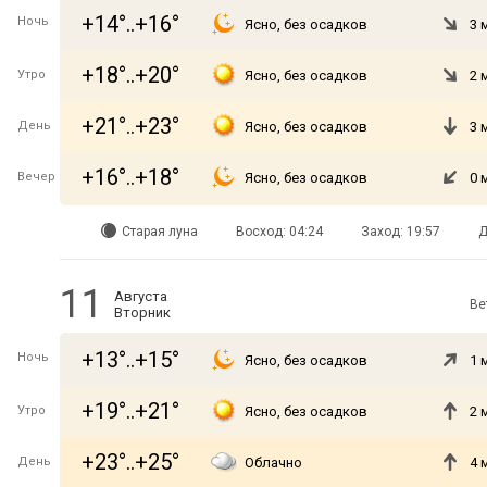
+14°..+16°
Ночь
Ясно, без осадков
3 
+18°..+20°
Утро
Ясно, без осадков
2 
+21°..+23°
День
Ясно, без осадков
3 
+16°..+18°
Вечер
Ясно, без осадков
0 
Старая луна
Восход: 04:24
Заход: 19:57
Д
11
Августа
Ве
Вторник
+13°..+15°
Ночь
Ясно, без осадков
1 
+19°..+21°
Утро
Ясно, без осадков
2 
+23°..+25°
День
Облачно
4 